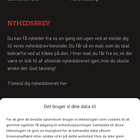
NYHEDSBREV
Du kan få nyheder fra os en gang om ugen ved at melde dig
til vores nyhedsbrev herunder. Du får så en mail, som du skal
bekræfte ved at klikke på den. I hver mail du får fra os, vil der
være et link til af afmelde nyhedsbrevet igen, hvis du skulle
ønske det. God læsning!
Tilmeld dig nyhedsbrevet her
KONTAKT
Det bruger vi dine data til
For at give de bedste oplevelser bruger vi teknologier som cookies til at
Skriv til os på
gemme og/eller få adgang til enhedsoplysninger. Samtykke til disse
info@christianshavnskvarter.dk
teknologier vil give os mulighed for at behandle data såsom
browseradfærd eller unikke id'er på dette websted. Hvis du ikke giver