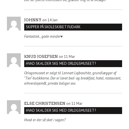
on 14 Jan
JOHNNY
SKIPPER PÅ SKOLESKIBET FUDARK
Fantastisk.. gode minder♥️
on 11 Mar
KNUD JOSEFSEN
HVAD SKAL DER SKE MED ORLOGSMUSEET?
Orlogsmuseet er solgt til Lennart Lajboschitz, grundlægger af
"Tier"-butikkerne. Der er lavet bed- og breakfast, hotel, restaurant,
erhverslejemål, private boliger osv.
on 11 Mar
ELSE CHRISTENSEN
HVAD SKAL DER SKE MED ORLOGSMUSEET?
Hvad er der så sket i sagen?