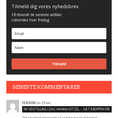
Tilmeld dig vores nyhedsbrev
Få tilsendt de seneste artikler.
Udsendes hver fredag.
Tilmeld
SENESTE KOMMENTARER
on 24 Jan
HASIM
NY UDSTILLING I DAC: NANNA DITZEL – SÆT KROPPEN FRI
Det ser yderst interessant ud, glæder mig til at besøge!