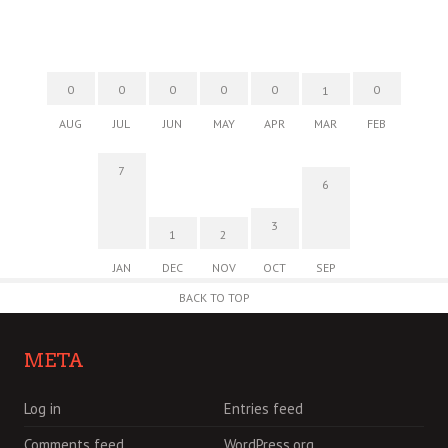
0
0
0
0
0
0
1
AUG
JUL
JUN
MAY
APR
MAR
FEB
7
6
3
1
2
JAN
DEC
NOV
OCT
SEP
BACK TO TOP
META
Log in
Entries feed
Comments feed
WordPress.org