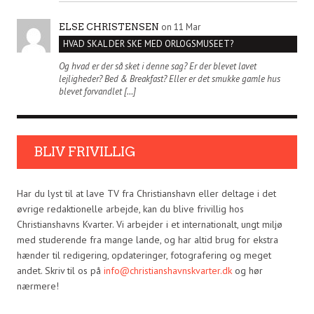
on 11 Mar
ELSE CHRISTENSEN
HVAD SKAL DER SKE MED ORLOGSMUSEET?
Og hvad er der så sket i denne sag? Er der blevet lavet
lejligheder? Bed & Breakfast? Eller er det smukke gamle hus
blevet forvandlet […]
BLIV FRIVILLIG
Har du lyst til at lave TV fra Christianshavn eller deltage i det
øvrige redaktionelle arbejde, kan du blive frivillig hos
Christianshavns Kvarter. Vi arbejder i et internationalt, ungt miljø
med studerende fra mange lande, og har altid brug for ekstra
hænder til redigering, opdateringer, fotografering og meget
andet. Skriv til os på
info@christianshavnskvarter.dk
og hør
nærmere!