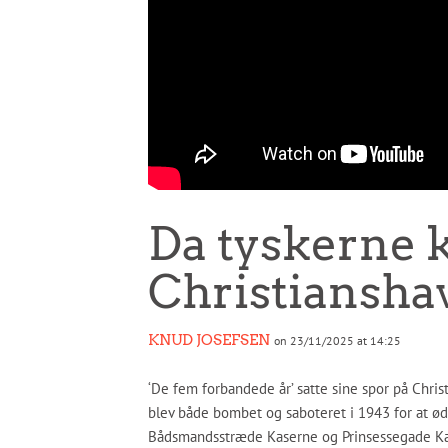
Da tyskerne k
Christiansha
KNUD JOSEFSEN
on 23/11/2025 at 14:25
‘De fem forbandede år’ satte sine spor på Chri
blev både bombet og saboteret i 1943 for at ø
Bådsmandsstræde Kaserne og Prinsessegade K