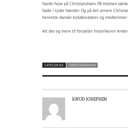
havde huse på Christianshavn. På Holmen
sænke
falde i tyske hænder. Og på det senere Christia
henrette danske kollaboratører og medlemmer 
Alt det og mere til fortæller historikeren Ander
CATEGORIES
CHRISTIANSHAVN
A
KNUD JOSEFSEN
U
T
H
O