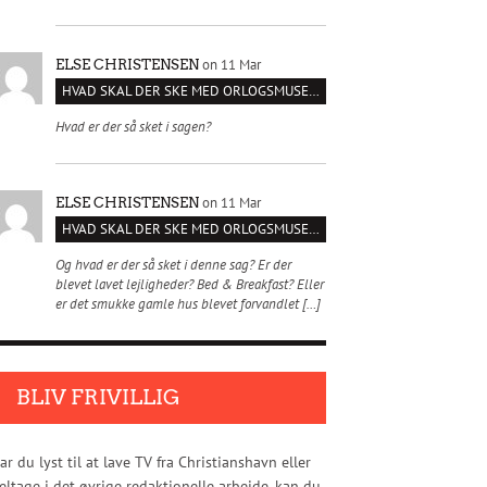
on 11 Mar
ELSE CHRISTENSEN
HVAD SKAL DER SKE MED ORLOGSMUSEET?
Hvad er der så sket i sagen?
on 11 Mar
ELSE CHRISTENSEN
HVAD SKAL DER SKE MED ORLOGSMUSEET?
Og hvad er der så sket i denne sag? Er der
blevet lavet lejligheder? Bed & Breakfast? Eller
er det smukke gamle hus blevet forvandlet […]
BLIV FRIVILLIG
ar du lyst til at lave TV fra Christianshavn eller
eltage i det øvrige redaktionelle arbejde, kan du