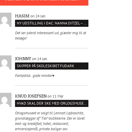
on 24 Jan
HASIM
NY UDSTILLING I DAC: NANNA DITZEL – SÆT KROPPEN FRI
Det ser yderst interessant ud, glæder mig til at
besøge!
on 14 Jan
JOHNNY
SKIPPER PÅ SKOLESKIBET FUDARK
Fantastisk.. gode minder♥️
on 11 Mar
KNUD JOSEFSEN
HVAD SKAL DER SKE MED ORLOGSMUSEET?
Orlogsmuseet er solgt til Lennart Lajboschitz,
grundlægger af "Tier"-butikkerne. Der er lavet
bed- og breakfast, hotel, restaurant,
erhverslejemål, private boliger osv.