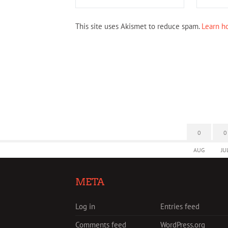
This site uses Akismet to reduce spam.
Learn h
0
0
AUG
JU
META
Log in
Entries feed
Comments feed
WordPress.org