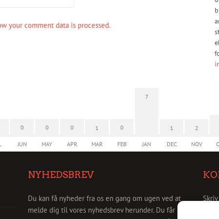
b
a
ow your comment data is processed.
s
e
f
i
7
0
0
0
0
1
1
2
L
JUN
MAY
APR
MAR
FEB
JAN
DEC
NOV
NYHEDSBREV
KO
Du kan få nyheder fra os en gang om ugen ved at
Skriv
melde dig til vores nyhedsbrev herunder. Du får så
info@