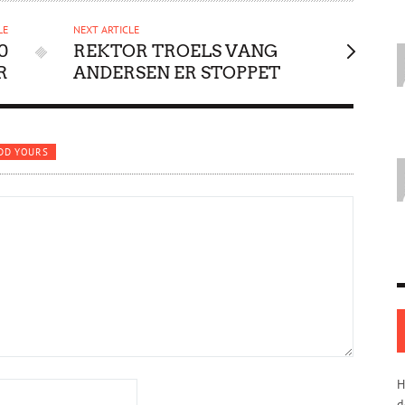
LE
NEXT ARTICLE
0
REKTOR TROELS VANG
R
ANDERSEN ER STOPPET
DD YOURS
H
d