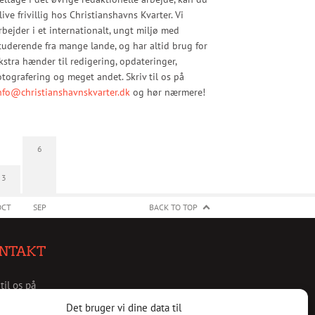
live frivillig hos Christianshavns Kvarter. Vi
rbejder i et internationalt, ungt miljø med
tuderende fra mange lande, og har altid brug for
kstra hænder til redigering, opdateringer,
otografering og meget andet. Skriv til os på
nfo@christianshavnskvarter.dk
og hør nærmere!
6
3
OCT
SEP
BACK TO TOP
NTAKT
 til os på
christianshavnskvarter.dk
Det bruger vi dine data til