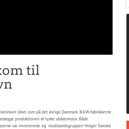
om til
vn
stianshavn såvel som på det øvrige Danmark.
B&W-fabrikkerne
delægge produktionen af tyske ubådsmotor. Både
aserne var involverede og modstandsgruppen Holger Danske