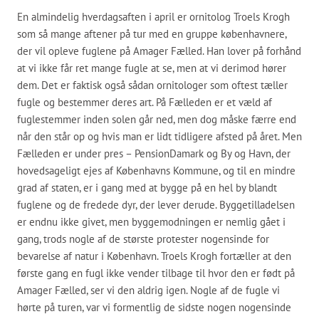
En almindelig hverdagsaften i april er ornitolog Troels Krogh
som så mange aftener på tur med en gruppe københavnere,
der vil opleve fuglene på Amager Fælled. Han lover på forhånd
at vi ikke får ret mange fugle at se, men at vi derimod hører
dem. Det er faktisk også sådan ornitologer som oftest tæller
fugle og bestemmer deres art. På Fælleden er et væld af
fuglestemmer inden solen går ned, men dog måske færre end
når den står op og hvis man er lidt tidligere afsted på året. Men
Fælleden er under pres – PensionDamark og By og Havn, der
hovedsageligt ejes af Københavns Kommune, og til en mindre
grad af staten, er i gang med at bygge på en hel by blandt
fuglene og de fredede dyr, der lever derude. Byggetilladelsen
er endnu ikke givet, men byggemodningen er nemlig gået i
gang, trods nogle af de største protester nogensinde for
bevarelse af natur i København. Troels Krogh fortæller at den
første gang en fugl ikke vender tilbage til hvor den er født på
Amager Fælled, ser vi den aldrig igen. Nogle af de fugle vi
hørte på turen, var vi formentlig de sidste nogen nogensinde