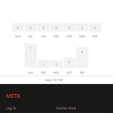
0
0
0
0
0
0
1
AUG
JUL
JUN
MAY
APR
MAR
FEB
7
6
3
1
2
JAN
DEC
NOV
OCT
SEP
BACK TO TOP
META
Log in
Entries feed