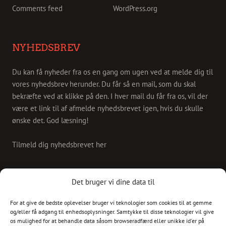
Comments feed
WordPress.org
NYHEDSBREV
Du kan få nyheder fra os en gang om ugen ved at melde dig til
vores nyhedsbrev herunder. Du får så en mail, som du skal
bekræfte ved at klikke på den. I hver mail du får fra os, vil der
være et link til af afmelde nyhedsbrevet igen, hvis du skulle
ønske det. God læsning!
Tilmeld dig nyhedsbrevet her
KONTAKT
Det bruger vi dine data til
For at give de bedste oplevelser bruger vi teknologier som cookies til at gemme
Skriv til os på
og/eller få adgang til enhedsoplysninger. Samtykke til disse teknologier vil give
info@christianshavnskvarter.dk
os mulighed for at behandle data såsom browseradfærd eller unikke id'er på