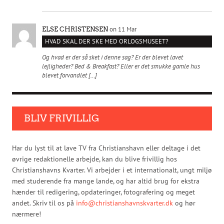
on 11 Mar
ELSE CHRISTENSEN
HVAD SKAL DER SKE MED ORLOGSMUSEET?
Og hvad er der så sket i denne sag? Er der blevet lavet
lejligheder? Bed & Breakfast? Eller er det smukke gamle hus
blevet forvandlet […]
BLIV FRIVILLIG
Har du lyst til at lave TV fra Christianshavn eller deltage i det
øvrige redaktionelle arbejde, kan du blive frivillig hos
Christianshavns Kvarter. Vi arbejder i et internationalt, ungt miljø
med studerende fra mange lande, og har altid brug for ekstra
hænder til redigering, opdateringer, fotografering og meget
andet. Skriv til os på
info@christianshavnskvarter.dk
og hør
nærmere!