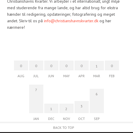
Christianshavns Kvarter. Vi arbejder i et internationalt, ungt miljø
med studerende fra mange lande, og har altid brug for ekstra
hænder til redigering, opdateringer, fotografering og meget
andet. Skriv til os på
info@christianshavnskvarter.dk
og hør
nærmere!
0
0
0
0
0
0
1
AUG
JUL
JUN
MAY
APR
MAR
FEB
7
6
3
1
2
JAN
DEC
NOV
OCT
SEP
BACK TO TOP