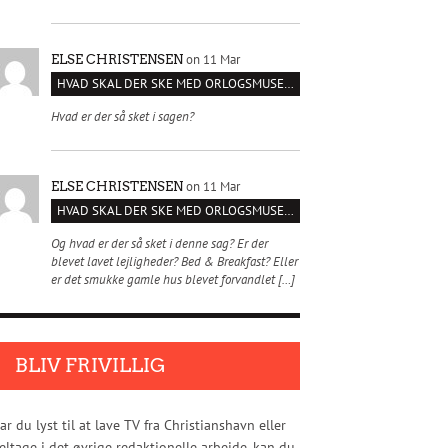
on 11 Mar
ELSE CHRISTENSEN
HVAD SKAL DER SKE MED ORLOGSMUSEET?
Hvad er der så sket i sagen?
on 11 Mar
ELSE CHRISTENSEN
HVAD SKAL DER SKE MED ORLOGSMUSEET?
Og hvad er der så sket i denne sag? Er der
blevet lavet lejligheder? Bed & Breakfast? Eller
er det smukke gamle hus blevet forvandlet […]
BLIV FRIVILLIG
ar du lyst til at lave TV fra Christianshavn eller
eltage i det øvrige redaktionelle arbejde, kan du