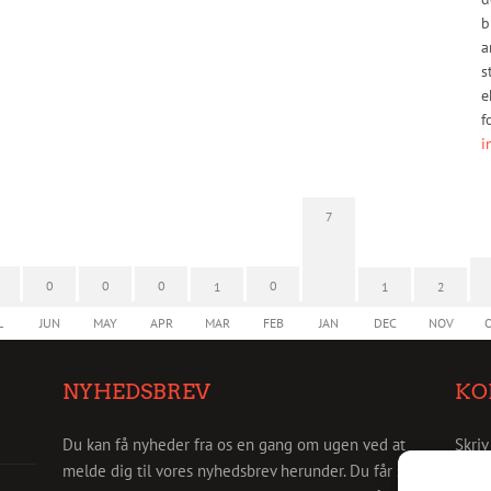
b
a
s
e
f
i
7
0
0
0
0
1
1
2
L
JUN
MAY
APR
MAR
FEB
JAN
DEC
NOV
NYHEDSBREV
KO
Du kan få nyheder fra os en gang om ugen ved at
Skriv
melde dig til vores nyhedsbrev herunder. Du får så
info@