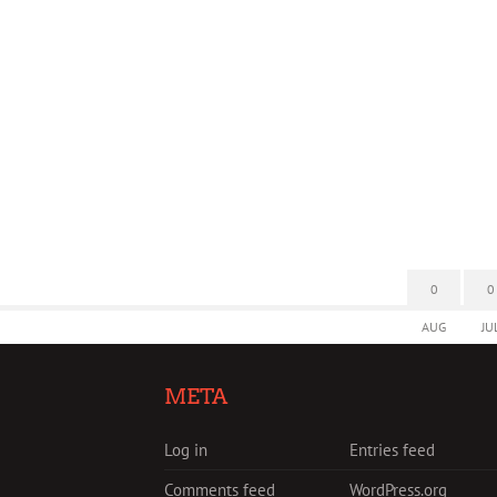
0
0
AUG
JU
META
Log in
Entries feed
Comments feed
WordPress.org