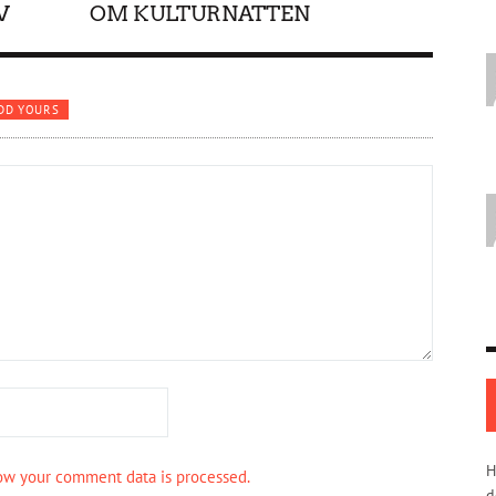
V
OM KULTURNATTEN
DD YOURS
H
ow your comment data is processed.
d