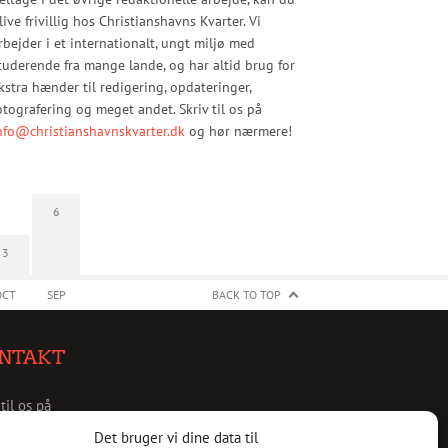
live frivillig hos Christianshavns Kvarter. Vi
rbejder i et internationalt, ungt miljø med
tuderende fra mange lande, og har altid brug for
kstra hænder til redigering, opdateringer,
otografering og meget andet. Skriv til os på
nfo@christianshavnskvarter.dk
og hør nærmere!
6
3
OCT
SEP
BACK TO TOP
NTAKT
 til os på
christianshavnskvarter.dk
Det bruger vi dine data til