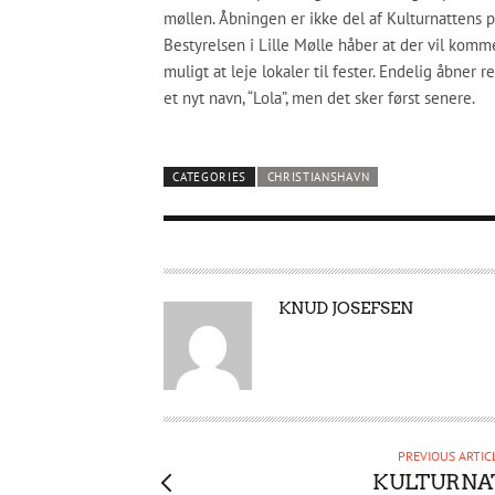
møllen. Åbningen er ikke del af Kulturnattens p
Bestyrelsen i Lille Mølle håber at der vil komm
muligt at leje lokaler til fester. Endelig åbner
et nyt navn, “Lola”, men det sker først senere.
CATEGORIES
CHRISTIANSHAVN
A
KNUD JOSEFSEN
U
T
H
O
R
PREVIOUS ARTIC
KULTURNA