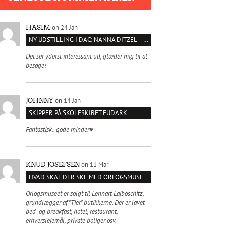
on 24 Jan
HASIM
NY UDSTILLING I DAC: NANNA DITZEL – SÆT KROPPEN FRI
Det ser yderst interessant ud, glæder mig til at
besøge!
on 14 Jan
JOHNNY
SKIPPER PÅ SKOLESKIBET FUDARK
Fantastisk.. gode minder♥️
on 11 Mar
KNUD JOSEFSEN
HVAD SKAL DER SKE MED ORLOGSMUSEET?
Orlogsmuseet er solgt til Lennart Lajboschitz,
grundlægger af "Tier"-butikkerne. Der er lavet
bed- og breakfast, hotel, restaurant,
erhverslejemål, private boliger osv.