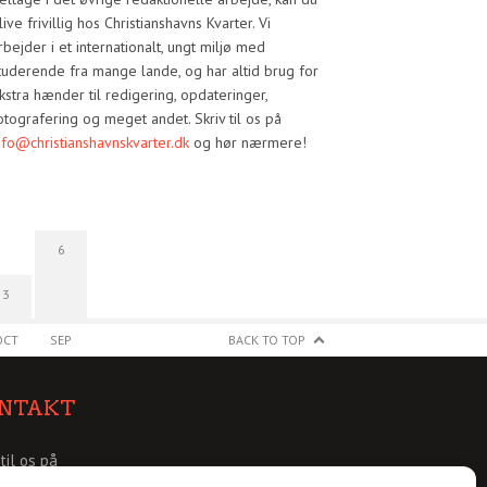
live frivillig hos Christianshavns Kvarter. Vi
rbejder i et internationalt, ungt miljø med
tuderende fra mange lande, og har altid brug for
kstra hænder til redigering, opdateringer,
otografering og meget andet. Skriv til os på
nfo@christianshavnskvarter.dk
og hør nærmere!
6
3
OCT
SEP
BACK TO TOP
NTAKT
 til os på
@christianshavnskvarter.dk