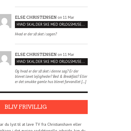
on 11 Mar
ELSE CHRISTENSEN
HVAD SKAL DER SKE MED ORLOGSMUSEET?
Hvad er der så sket i sagen?
on 11 Mar
ELSE CHRISTENSEN
HVAD SKAL DER SKE MED ORLOGSMUSEET?
Og hvad er der så sket i denne sag? Er der
blevet lavet lejligheder? Bed & Breakfast? Eller
er det smukke gamle hus blevet forvandlet […]
BLIV FRIVILLIG
ar du lyst til at lave TV fra Christianshavn eller
eltage i det øvrige redaktionelle arbejde, kan du