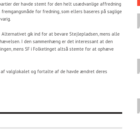
 partier der havde stemt for den helt usædvanlige affredning
et fremgangsmåde for fredning, som ellers baseres på saglige
varig.
Alternativet gik ind for at bevare Stejlepladsen, mens alle
 ophævelsen. I den sammenhæng er det interessant at den
ningen, mens SF i Folketinget altså stemte for at ophæve
d af valglokalet og fortalte af de havde ændret deres