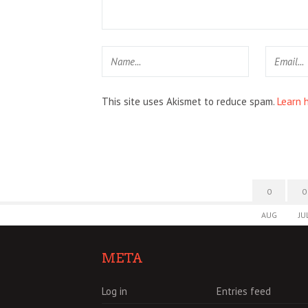
This site uses Akismet to reduce spam.
Learn 
0
0
AUG
JU
META
Log in
Entries feed