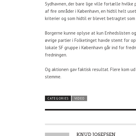
Sydhavnen, der bare lige ville fortælle hvilke
af fire områder i København, en hidtil helt us
kriterier og som hidtil er blevet betragtet som 
Borgerne kunne oplyse at kun Enhedslisten og 
øvrige partier i Folketinget havde stemt for
lokale SF gruppe i København går ind for fred
fredningen.
Og aktionen gav faktisk resultat. Flere kom u
stemme.
CATEGORIES
VIDEO
A
KNUD JOSEFSEN