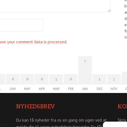
b
a
s
e
f
i
how your comment data is processed.
7
0
0
0
0
1
1
2
L
JUN
MAY
APR
MAR
FEB
JAN
DEC
NOV
NYHEDSBREV
KO
Du kan få nyheder fra os en gang om ugen ved at
Skriv
melde dig til vores nyhedsbrev herunder. Du får så
info