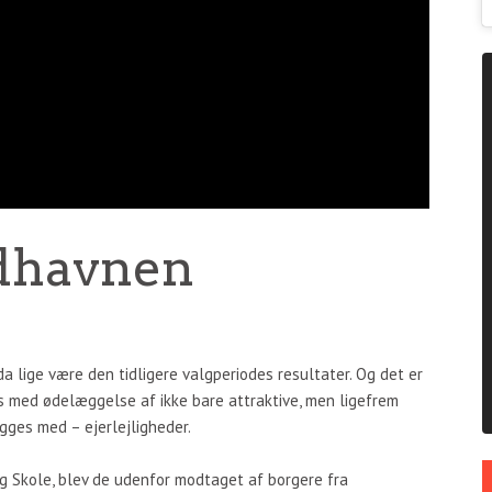
ydhavnen
da lige være den tidligere valgperiodes resultater. Og det er
s med ødelæggelse af ikke bare attraktive, men ligefrem
ygges med – ejerlejligheder.
rg Skole, blev de udenfor modtaget af borgere fra