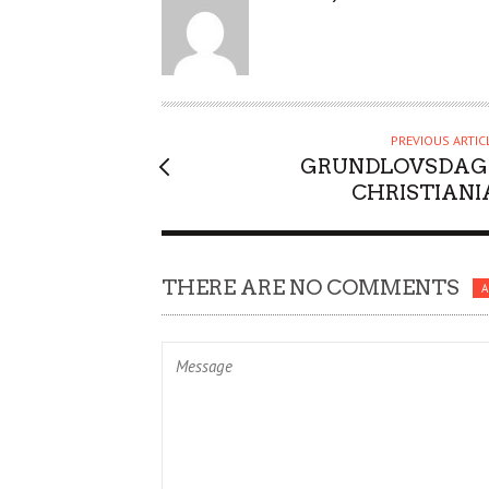
U
T
H
O
R
PREVIOUS ARTIC
GRUNDLOVSDAG 
CHRISTIANI
THERE ARE NO COMMENTS