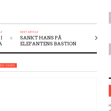
LE
NEXT ARTICLE
I
SANKT HANS PÅ
A
ELEFANTENS BASTION
ADD YOURS
H
d