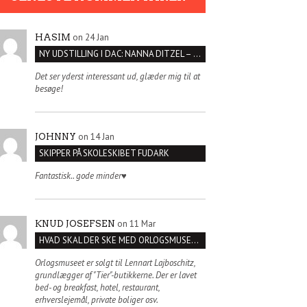
on 24 Jan
HASIM
NY UDSTILLING I DAC: NANNA DITZEL – SÆT KROPPEN FRI
Det ser yderst interessant ud, glæder mig til at
besøge!
on 14 Jan
JOHNNY
SKIPPER PÅ SKOLESKIBET FUDARK
Fantastisk.. gode minder♥️
on 11 Mar
KNUD JOSEFSEN
HVAD SKAL DER SKE MED ORLOGSMUSEET?
Orlogsmuseet er solgt til Lennart Lajboschitz,
grundlægger af "Tier"-butikkerne. Der er lavet
bed- og breakfast, hotel, restaurant,
erhverslejemål, private boliger osv.