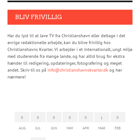
BLIV FRIVILLIG
Har du lyst til at lave TV fra Christianshavn eller deltage i det
øvrige redaktionelle arbejde, kan du blive frivillig hos
Christianshavns Kvarter. Vi arbejder i et internationalt, ungt miljø
med studerende fra mange lande, og har altid brug for ekstra
hænder til redigering, opdateringer, fotografering og meget
andet. Skriv til os på
info@christianshavnskvarter.dk
og hør
nærmere!
0
0
0
0
0
0
1
AUG
JUL
JUN
MAY
APR
MAR
FEB