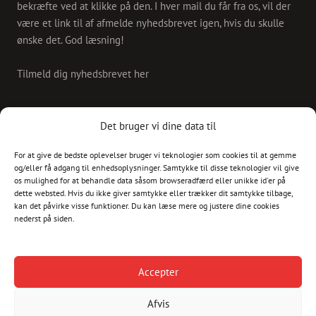
bekræfte ved at klikke på den. I hver mail du får fra os, vil der
være et link til af afmelde nyhedsbrevet igen, hvis du skulle
ønske det. God læsning!
Tilmeld dig nyhedsbrevet her
KONTAKT
Det bruger vi dine data til
For at give de bedste oplevelser bruger vi teknologier som cookies til at gemme
Skriv til os på
og/eller få adgang til enhedsoplysninger. Samtykke til disse teknologier vil give
info@christianshavnskvarter.dk
os mulighed for at behandle data såsom browseradfærd eller unikke id'er på
dette websted. Hvis du ikke giver samtykke eller trækker dit samtykke tilbage,
kan det påvirke visse funktioner. Du kan læse mere og justere dine cookies
nederst på siden.
Copyright © 2017 All rights reserved.
Christiania
Accepter
Kultur
Afvis
Havnen