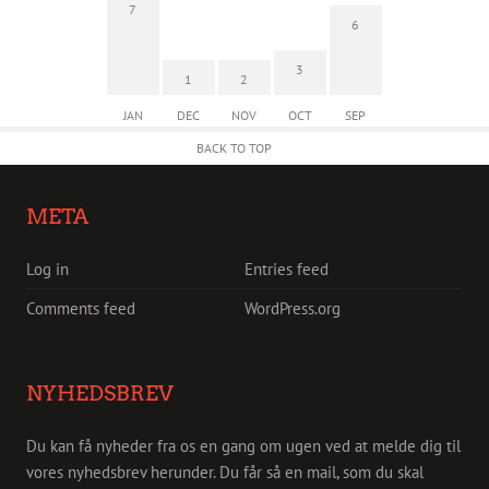
7
6
3
1
2
JAN
DEC
NOV
OCT
SEP
BACK TO TOP
META
Log in
Entries feed
Comments feed
WordPress.org
NYHEDSBREV
Du kan få nyheder fra os en gang om ugen ved at melde dig til
vores nyhedsbrev herunder. Du får så en mail, som du skal