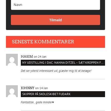
Tilmeld
SENESTE KOMMENTARER
on 24 Jan
HASIM
NY UDSTILLING I DAC: NANNA DITZEL – SÆT KROPPEN FRI
Det ser yderst interessant ud, glæder mig til at besøge!
on 14 Jan
JOHNNY
SKIPPER PÅ SKOLESKIBET FUDARK
Fantastisk.. gode minder♥️