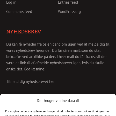
Log in
Entries feed
Comments feed
WordPress.org
NYHEDSBREV
Du kan få nyheder fra os en gang om ugen ved at melde dig til
vores nyhedsbrev herunder. Du får så en mail, som du skal
bekræfte ved at klikke på den. I hver mail du får fra os, vil der
være et link til af afmelde nyhedsbrevet igen, hvis du skulle
ønske det. God læsning!
Tilmeld dig nyhedsbrevet her
KONTAKT
Det bruger vi dine data til
For at give de bedste oplevelser bruger vi teknologier som cookies til at gemme
Skriv til os på
og/eller få adgang til enhedsoplysninger. Samtykke til disse teknologier vil give