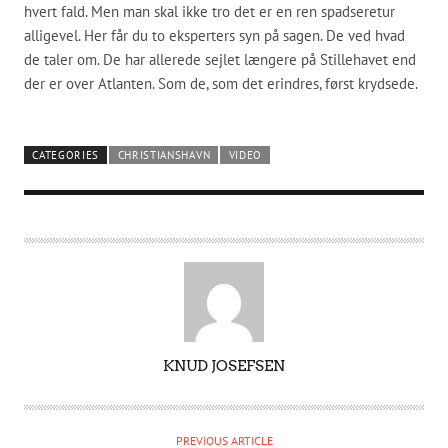
hvert fald. Men man skal ikke tro det er en ren spadseretur
alligevel. Her får du to eksperters syn på sagen. De ved hvad
de taler om. De har allerede sejlet længere på Stillehavet end
der er over Atlanten. Som de, som det erindres, først krydsede.
CATEGORIES
CHRISTIANSHAVN
VIDEO
A
KNUD JOSEFSEN
U
T
H
PREVIOUS ARTICLE