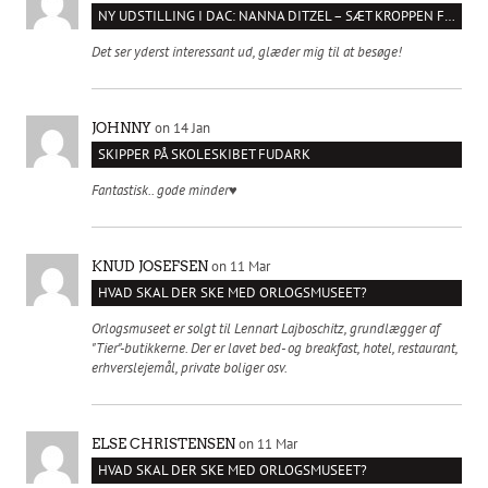
NY UDSTILLING I DAC: NANNA DITZEL – SÆT KROPPEN FRI
Det ser yderst interessant ud, glæder mig til at besøge!
on 14 Jan
JOHNNY
SKIPPER PÅ SKOLESKIBET FUDARK
Fantastisk.. gode minder♥️
on 11 Mar
KNUD JOSEFSEN
HVAD SKAL DER SKE MED ORLOGSMUSEET?
Orlogsmuseet er solgt til Lennart Lajboschitz, grundlægger af
"Tier"-butikkerne. Der er lavet bed- og breakfast, hotel, restaurant,
erhverslejemål, private boliger osv.
on 11 Mar
ELSE CHRISTENSEN
HVAD SKAL DER SKE MED ORLOGSMUSEET?