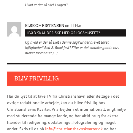
Hvad er der så sket i sagen?
on 11 Mar
ELSE CHRISTENSEN
HVAD SKAL DER SKE MED ORLOGSMUSEET?
Og hvad er der så sket i denne sag? Er der blevet lavet
lejligheder? Bed & Breakfast? Eller er det smukke gamle hus
blevet forvandlet […]
BLIV FRIVILLIG
Har du lyst til at lave TV fra Christianshavn eller deltage i det
øvrige redaktionelle arbejde, kan du blive frivillig hos
Christianshavns Kvarter. Vi arbejder i et internationalt, ungt miljø
med studerende fra mange lande, og har altid brug for ekstra
hænder til redigering, opdateringer, fotografering og meget
andet. Skriv til os på
info@christianshavnskvarter.dk
og hør