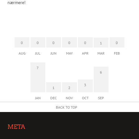
nærmere!
0
0
0
0
0
0
1
AUG
JUL
JUN
MAY
APR
MAR
FEB
7
6
3
1
2
JAN
DEC
NOV
OCT
SEP
BACK TO TOP
META