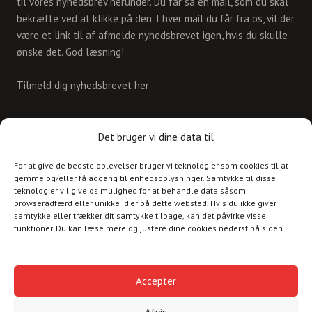
til vores nyhedsbrev herunder. Du får så en mail, som du skal
bekræfte ved at klikke på den. I hver mail du får fra os, vil der
være et link til af afmelde nyhedsbrevet igen, hvis du skulle
ønske det. God læsning!
Tilmeld dig nyhedsbrevet her
KONTAKT
Det bruger vi dine data til
For at give de bedste oplevelser bruger vi teknologier som cookies til at
Skriv til os på
gemme og/eller få adgang til enhedsoplysninger. Samtykke til disse
info@christianshavnskvarter.dk
teknologier vil give os mulighed for at behandle data såsom
browseradfærd eller unikke id'er på dette websted. Hvis du ikke giver
samtykke eller trækker dit samtykke tilbage, kan det påvirke visse
funktioner. Du kan læse mere og justere dine cookies nederst på siden.
Copyright © 2017 All rights reserved.
Christiania
Accepter
Kultur