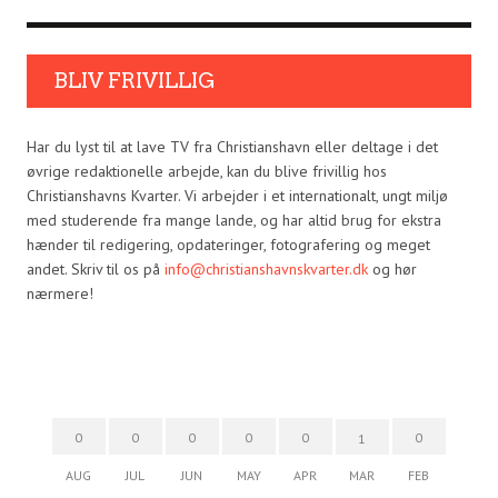
BLIV FRIVILLIG
Har du lyst til at lave TV fra Christianshavn eller deltage i det
øvrige redaktionelle arbejde, kan du blive frivillig hos
Christianshavns Kvarter. Vi arbejder i et internationalt, ungt miljø
med studerende fra mange lande, og har altid brug for ekstra
hænder til redigering, opdateringer, fotografering og meget
andet. Skriv til os på
info@christianshavnskvarter.dk
og hør
nærmere!
0
0
0
0
0
0
1
AUG
JUL
JUN
MAY
APR
MAR
FEB