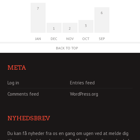
7
6
3
1
2
JAN
DEC
NOV
OCT
SEP
BACK TO TOP
META
Log in
Entries feed
Comments feed
WordPress.org
NYHEDSBREV
Du kan få nyheder fra os en gang om ugen ved at melde dig