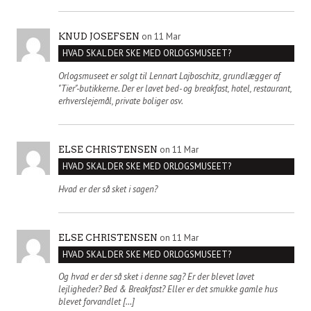
on 11 Mar
KNUD JOSEFSEN
HVAD SKAL DER SKE MED ORLOGSMUSEET?
Orlogsmuseet er solgt til Lennart Lajboschitz, grundlægger af
"Tier"-butikkerne. Der er lavet bed- og breakfast, hotel, restaurant,
erhverslejemål, private boliger osv.
on 11 Mar
ELSE CHRISTENSEN
HVAD SKAL DER SKE MED ORLOGSMUSEET?
Hvad er der så sket i sagen?
on 11 Mar
ELSE CHRISTENSEN
HVAD SKAL DER SKE MED ORLOGSMUSEET?
Og hvad er der så sket i denne sag? Er der blevet lavet
lejligheder? Bed & Breakfast? Eller er det smukke gamle hus
blevet forvandlet […]