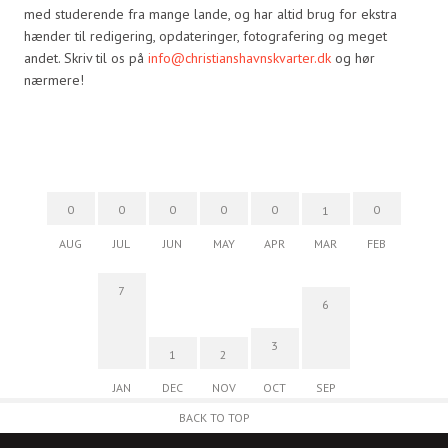
med studerende fra mange lande, og har altid brug for ekstra
hænder til redigering, opdateringer, fotografering og meget
andet. Skriv til os på
info@christianshavnskvarter.dk
og hør
nærmere!
0
0
0
0
0
0
1
AUG
JUL
JUN
MAY
APR
MAR
FEB
7
6
3
1
2
JAN
DEC
NOV
OCT
SEP
BACK TO TOP