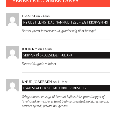
SENESTE KOMMENTARER
on 24 Jan
HASIM
NY UDSTILLING I DAC: NANNA DITZEL – SÆT KROPPEN FRI
Det ser yderst interessant ud, glæder mig til at besøge!
on 14 Jan
JOHNNY
SKIPPER PÅ SKOLESKIBET FUDARK
Fantastisk.. gode minder♥️
on 11 Mar
KNUD JOSEFSEN
HVAD SKAL DER SKE MED ORLOGSMUSEET?
Orlogsmuseet er solgt til Lennart Lajboschitz, grundlægger af
"Tier"-butikkerne. Der er lavet bed- og breakfast, hotel, restaurant,
erhverslejemål, private boliger osv.