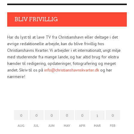
BLIV FRIVILLIG
Har du lyst til at lave TV fra Christianshavn eller deltage i det
øvrige redaktionelle arbejde, kan du blive frivillig hos
Christianshavns Kvarter. Vi arbejder i et internationalt, ungt miljø
med studerende fra mange lande, og har altid brug for ekstra
hænder til redigering, opdateringer, fotografering og meget
andet. Skriv til os på
info@christianshavnskvarter.dk
og hør
nærmere!
0
0
0
0
0
0
1
AUG
JUL
JUN
MAY
APR
MAR
FEB