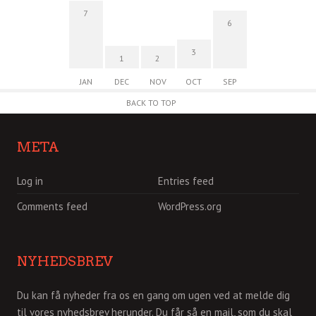
7
6
3
1
2
JAN
DEC
NOV
OCT
SEP
BACK TO TOP
META
Log in
Entries feed
Comments feed
WordPress.org
NYHEDSBREV
Du kan få nyheder fra os en gang om ugen ved at melde dig
til vores nyhedsbrev herunder. Du får så en mail, som du skal