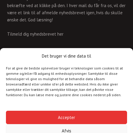
bekræfte ved at klikke på den. I hver mail du får fra os, vil der
være et link til af afmelde nyhedsbrevet igen, hvis du skulle
ønske det. God læsning!
Tilmeld dig nyhedsbrevet her
KONTAKT
Det bruger vi dine data til
For at give de bedste oplevelser bruger vi teknologier som cookies til at
Skriv til os på
gemme og/eller få adgang til enhedsoplysninger. Samtykke til disse
info@christianshavnskvarter.dk
teknologier vil give os mulighed for at behandle data såsom
browseradfærd eller unikke id'er på dette websted. Hvis du ikke giver
samtykke eller trækker dit samtykke tilbage, kan det påvirke visse
funktioner. Du kan læse mere og justere dine cookies nederst på siden.
Copyright © 2017 All rights reserved.
Christiania
Accepter
Kultur
Afvis