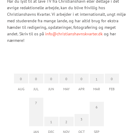
Har du lyst til at lave TV fra Christianshavn eller deltage i det
øvrige redaktionelle arbejde, kan du blive frivillig hos
Christianshavns Kvarter. Vi arbejder i et internationalt, ungt miljø
med studerende fra mange lande, og har altid brug for ekstra
hænder til redigering, opdateringer, fotografering og meget
andet. Skriv til os på
info@christianshavnskvarter.dk
og hør
nærmere!
0
0
0
0
0
0
1
AUG
JUL
JUN
MAY
APR
MAR
FEB
7
6
3
1
2
JAN
DEC
NOV
OCT
SEP