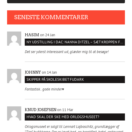
SENESTE KOMMENTARER
on 24 Jan
HASIM
NY UDSTILLING I DAC: NANNA DITZEL – SÆT KROPPEN FRI
Det ser yderst interessant ud, glæder mig til at besøge!
on 14 Jan
JOHNNY
SKIPPER PÅ SKOLESKIBET FUDARK
Fantastisk.. gode minder♥️
on 11 Mar
KNUD JOSEFSEN
HVAD SKAL DER SKE MED ORLOGSMUSEET?
Orlogsmuseet er solgt til Lennart Lajboschitz, grundlægger af
"Tier"-butikkerne. Der er lavet bed- og breakfast, hotel, restaurant,