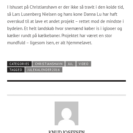
I Ishuset på Christianshavn er der ikke så travlt i den kolde tid,
så Lars Lusenberg Nielsen og hans kone Danna Lu har haft
overskud til at lave et andet projekt – rettet mod de mindste i
bydelen. Et helt landskab hvor snemænd køber is i iglooer og
kælker rundt på kælkebaner. Projektet har været en stor
mundfuld – ligesom isen, er alt hjemmelavet.
CATEGORIES
CHRISTIANSHAVN
JUL
VIDEO
TAGGED
JULEKALENDER2016
A
KNUD JOSEFSEN