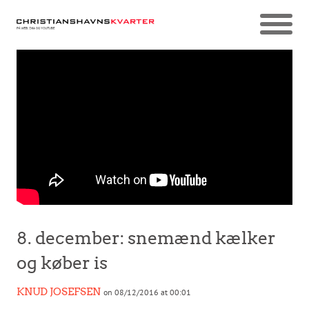
8. december: snemænd kælker
og køber is
KNUD JOSEFSEN
on 08/12/2016 at 00:01