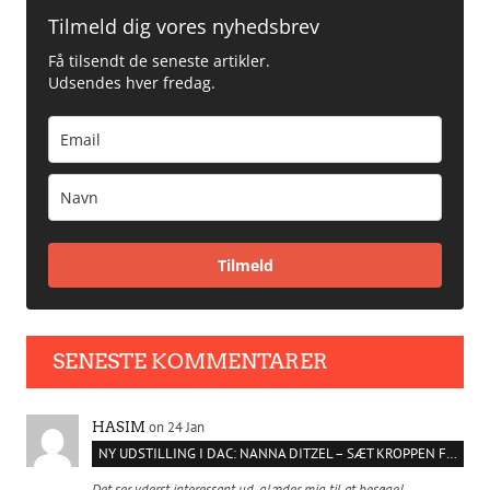
Tilmeld dig vores nyhedsbrev
Få tilsendt de seneste artikler.
Udsendes hver fredag.
Tilmeld
SENESTE KOMMENTARER
on 24 Jan
HASIM
NY UDSTILLING I DAC: NANNA DITZEL – SÆT KROPPEN FRI
Det ser yderst interessant ud, glæder mig til at besøge!