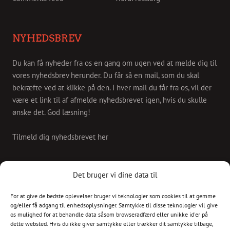
NYHEDSBREV
Du kan få nyheder fra os en gang om ugen ved at melde dig til
vores nyhedsbrev herunder. Du får så en mail, som du skal
bekræfte ved at klikke på den. I hver mail du får fra os, vil der
være et link til af afmelde nyhedsbrevet igen, hvis du skulle
ønske det. God læsning!
Tilmeld dig nyhedsbrevet her
KONTAKT
Det bruger vi dine data til
For at give de bedste oplevelser bruger vi teknologier som cookies til at gemme
Skriv til os på
og/eller få adgang til enhedsoplysninger. Samtykke til disse teknologier vil give
info@christianshavnskvarter.dk
os mulighed for at behandle data såsom browseradfærd eller unikke id'er på
dette websted. Hvis du ikke giver samtykke eller trækker dit samtykke tilbage,