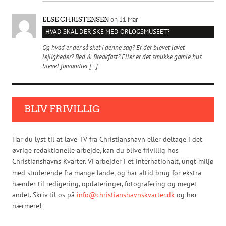
on 11 Mar
ELSE CHRISTENSEN
HVAD SKAL DER SKE MED ORLOGSMUSEET?
Og hvad er der så sket i denne sag? Er der blevet lavet
lejligheder? Bed & Breakfast? Eller er det smukke gamle hus
blevet forvandlet […]
BLIV FRIVILLIG
Har du lyst til at lave TV fra Christianshavn eller deltage i det
øvrige redaktionelle arbejde, kan du blive frivillig hos
Christianshavns Kvarter. Vi arbejder i et internationalt, ungt miljø
med studerende fra mange lande, og har altid brug for ekstra
hænder til redigering, opdateringer, fotografering og meget
andet. Skriv til os på
info@christianshavnskvarter.dk
og hør
nærmere!