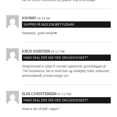
on 14 Jan
JOHNNY
SKIPPER PÅ SKOLESKIBET FUDARK
Fantastisk.. gode minder♥️
on 11 Mar
KNUD JOSEFSEN
HVAD SKAL DER SKE MED ORLOGSMUSEET?
Orlogsmuseet er solgt til Lennart Lajboschitz, grundlægger af
"Tier"-butikkerne. Der er lavet bed- og breakfast, hotel, restaurant,
erhverslejemål, private boliger osv.
on 11 Mar
ELSE CHRISTENSEN
HVAD SKAL DER SKE MED ORLOGSMUSEET?
Hvad er der så sket i sagen?