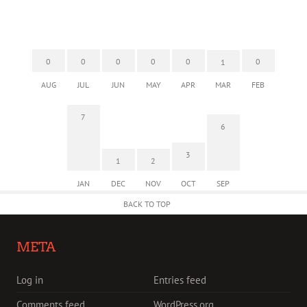
0
0
0
0
0
0
1
AUG
JUL
JUN
MAY
APR
MAR
FEB
7
6
3
1
2
JAN
DEC
NOV
OCT
SEP
BACK TO TOP
META
Log in
Entries feed
Comments feed
WordPress.org