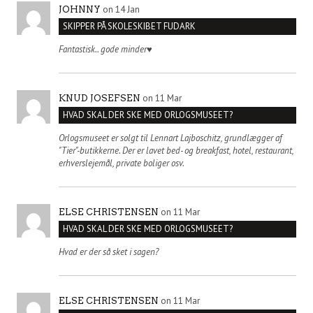
on 14 Jan
JOHNNY
SKIPPER PÅ SKOLESKIBET FUDARK
Fantastisk.. gode minder♥️
on 11 Mar
KNUD JOSEFSEN
HVAD SKAL DER SKE MED ORLOGSMUSEET?
Orlogsmuseet er solgt til Lennart Lajboschitz, grundlægger af
"Tier"-butikkerne. Der er lavet bed- og breakfast, hotel, restaurant,
erhverslejemål, private boliger osv.
on 11 Mar
ELSE CHRISTENSEN
HVAD SKAL DER SKE MED ORLOGSMUSEET?
Hvad er der så sket i sagen?
on 11 Mar
ELSE CHRISTENSEN