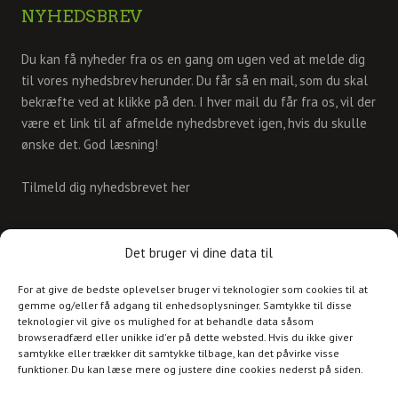
NYHEDSBREV
Du kan få nyheder fra os en gang om ugen ved at melde dig
til vores nyhedsbrev herunder. Du får så en mail, som du skal
bekræfte ved at klikke på den. I hver mail du får fra os, vil der
være et link til af afmelde nyhedsbrevet igen, hvis du skulle
ønske det. God læsning!
Tilmeld dig nyhedsbrevet her
KONTAKT
Det bruger vi dine data til
For at give de bedste oplevelser bruger vi teknologier som cookies til at
Skriv til os på
gemme og/eller få adgang til enhedsoplysninger. Samtykke til disse
info@christianshavnskvarter.dk
teknologier vil give os mulighed for at behandle data såsom
browseradfærd eller unikke id'er på dette websted. Hvis du ikke giver
samtykke eller trækker dit samtykke tilbage, kan det påvirke visse
funktioner. Du kan læse mere og justere dine cookies nederst på siden.
Copyright © 2017 All rights reserved.