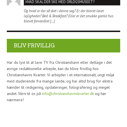
HVAD SKAL DER SKE MED ORLOGSMUSEET?
Og hvad er der så sket i denne sag? Er der blevet lavet
lejligheder? Bed & Breakfast? Eller er det smukke gamle hus
blevet forvandlet […]
BLIV FRIVILLIG
Har du lyst til at lave TV fra Christianshavn eller deltage i det
øvrige redaktionelle arbejde, kan du blive frivillig hos
Christianshavns Kvarter. Vi arbejder i et internationalt, ungt miljø
med studerende fra mange lande, og har altid brug for ekstra
hænder til redigering, opdateringer, fotografering og meget
andet. Skriv til os på
info@christianshavnskvarter.dk
og hør
nærmere!