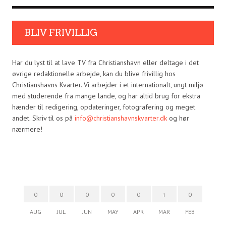
BLIV FRIVILLIG
Har du lyst til at lave TV fra Christianshavn eller deltage i det
øvrige redaktionelle arbejde, kan du blive frivillig hos
Christianshavns Kvarter. Vi arbejder i et internationalt, ungt miljø
med studerende fra mange lande, og har altid brug for ekstra
hænder til redigering, opdateringer, fotografering og meget
andet. Skriv til os på
info@christianshavnskvarter.dk
og hør
nærmere!
0
0
0
0
0
0
1
AUG
JUL
JUN
MAY
APR
MAR
FEB