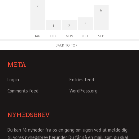
7
6
3
1
2
JAN
DEC
NOV
OCT
SEP
BACK TO TOP
META
Log in
Entries feed
Comments feed
WordPress.org
NYHEDSBREV
Du kan få nyheder fra os en gang om ugen ved at melde dig
til vores nyhedsbrev herunder. Du får så en mail, som du skal