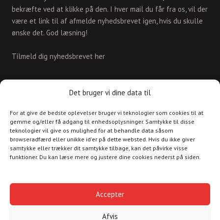
bekræfte ved at klikke på den. I hver mail du får fra os, vil der
være et link til af afmelde nyhedsbrevet igen, hvis du skulle
ønske det. God læsning!
Tilmeld dig nyhedsbrevet her
KONTAKT
Det bruger vi dine data til
For at give de bedste oplevelser bruger vi teknologier som cookies til at
Skriv til os på
gemme og/eller få adgang til enhedsoplysninger. Samtykke til disse
info@christianshavnskvarter.dk
teknologier vil give os mulighed for at behandle data såsom
browseradfærd eller unikke id'er på dette websted. Hvis du ikke giver
samtykke eller trækker dit samtykke tilbage, kan det påvirke visse
funktioner. Du kan læse mere og justere dine cookies nederst på siden.
Copyright © 2017 All rights reserved.
Christiania
Accepter
Kultur
Afvis