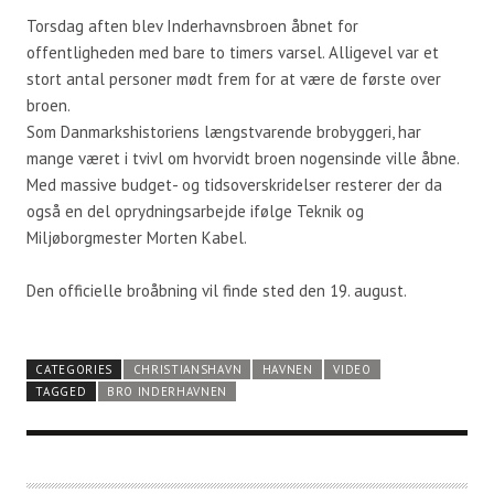
Torsdag aften blev Inderhavnsbroen åbnet for
offentligheden med bare to timers varsel. Alligevel var et
stort antal personer mødt frem for at være de første over
broen.
Som Danmarkshistoriens længstvarende brobyggeri, har
mange været i tvivl om hvorvidt broen nogensinde ville åbne.
Med massive budget- og tidsoverskridelser resterer der da
også en del oprydningsarbejde ifølge Teknik og
Miljøborgmester Morten Kabel.
Den officielle broåbning vil finde sted den 19. august.
CATEGORIES
CHRISTIANSHAVN
HAVNEN
VIDEO
TAGGED
BRO INDERHAVNEN