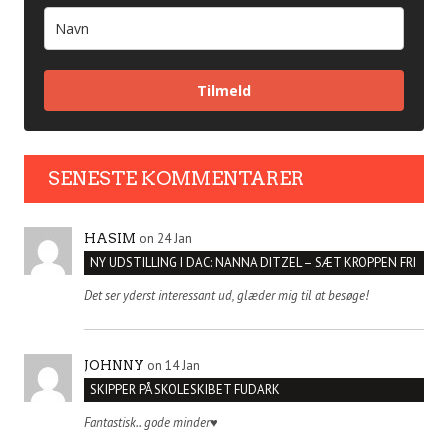
Tilmeld
SENESTE KOMMENTARER
on 24 Jan
HASIM
NY UDSTILLING I DAC: NANNA DITZEL – SÆT KROPPEN FRI
Det ser yderst interessant ud, glæder mig til at besøge!
on 14 Jan
JOHNNY
SKIPPER PÅ SKOLESKIBET FUDARK
Fantastisk.. gode minder♥️