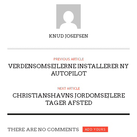
A
KNUD JOSEFSEN
U
T
H
PREVIOUS ARTICLE
O
VERDENSOMSEJLERNE INSTALLERER NY
R
AUTOPILOT
NEXT ARTICLE
CHRISTIANSHAVNS JORDOMSEJLERE
TAGER AFSTED
THERE ARE NO COMMENTS
ADD YOURS