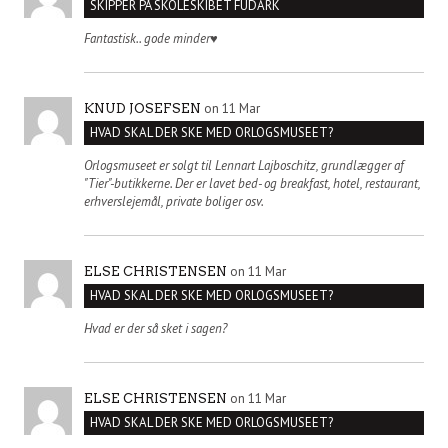
SKIPPER PÅ SKOLESKIBET FUDARK
Fantastisk.. gode minder♥️
on 11 Mar
KNUD JOSEFSEN
HVAD SKAL DER SKE MED ORLOGSMUSEET?
Orlogsmuseet er solgt til Lennart Lajboschitz, grundlægger af
"Tier"-butikkerne. Der er lavet bed- og breakfast, hotel, restaurant,
erhverslejemål, private boliger osv.
on 11 Mar
ELSE CHRISTENSEN
HVAD SKAL DER SKE MED ORLOGSMUSEET?
Hvad er der så sket i sagen?
on 11 Mar
ELSE CHRISTENSEN
HVAD SKAL DER SKE MED ORLOGSMUSEET?