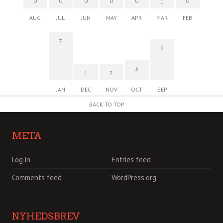
0
0
0
0
0
0
1
AUG
JUL
JUN
MAY
APR
MAR
FEB
7
6
3
1
2
JAN
DEC
NOV
OCT
SEP
BACK TO TOP
META
Log in
Entries feed
Comments feed
WordPress.org
NYHEDSBREV