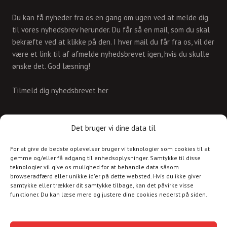
Du kan få nyheder fra os en gang om ugen ved at melde dig
til vores nyhedsbrev herunder. Du får så en mail, som du skal
bekræfte ved at klikke på den. I hver mail du får fra os, vil der
være et link til af afmelde nyhedsbrevet igen, hvis du skulle
ønske det. God læsning!
Tilmeld dig nyhedsbrevet her
KONTAKT
Det bruger vi dine data til
For at give de bedste oplevelser bruger vi teknologier som cookies til at
Skriv til os på
gemme og/eller få adgang til enhedsoplysninger. Samtykke til disse
info@christianshavnskvarter.dk
teknologier vil give os mulighed for at behandle data såsom
browseradfærd eller unikke id'er på dette websted. Hvis du ikke giver
samtykke eller trækker dit samtykke tilbage, kan det påvirke visse
funktioner. Du kan læse mere og justere dine cookies nederst på siden.
Copyright © 2017 All rights reserved.
Christiania