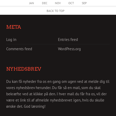
JAN
DEC
NOV
OCT
SEP
BACK TO TOP
META
Log in
Entries feed
Comments feed
WordPress.org
NYHEDSBREV
Du kan få nyheder fra os en gang om ugen ved at melde dig til
vores nyhedsbrev herunder. Du får så en mail, som du skal
bekræfte ved at klikke på den. I hver mail du får fra os, vil der
være et link til af afmelde nyhedsbrevet igen, hvis du skulle
ønske det. God læsning!