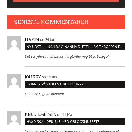
SENESTE KOMMENTARER
on 24 Jan
HASIM
NY UDSTILLING I DAC: NANNA DITZEL – SÆT KROPPEN FRI
Det ser yderst interessant ud, glæder mig til at besøge!
on 14 Jan
JOHNNY
SKIPPER PÅ SKOLESKIBET FUDARK
Fantastisk.. gode minder♥️
on 11 Mar
KNUD JOSEFSEN
HVAD SKAL DER SKE MED ORLOGSMUSEET?
Orlogsmuseet er solgt til Lennart Lajboschitz, grundlægger af