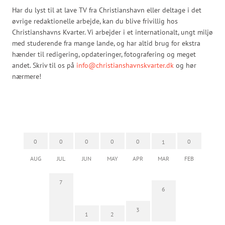
Har du lyst til at lave TV fra Christianshavn eller deltage i det
øvrige redaktionelle arbejde, kan du blive frivillig hos
Christianshavns Kvarter. Vi arbejder i et internationalt, ungt miljø
med studerende fra mange lande, og har altid brug for ekstra
hænder til redigering, opdateringer, fotografering og meget
andet. Skriv til os på
info@christianshavnskvarter.dk
og hør
nærmere!
0
0
0
0
0
0
1
AUG
JUL
JUN
MAY
APR
MAR
FEB
7
6
3
1
2