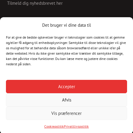
Tilmeld dig nyhedsbrevet her
KONTAKT
Det bruger vi dine data til
For at give de bedste oplevelser bruger vi teknologier som cookies til at gemme
Skriv til os på
og/eller få adgang til enhedsoplysninger. Samtykke til disse teknologier vil give
info@christianshavnskvarter.dk
os mulighed for at behandle data såsom browseradfærd eller unikke id'er på
dette websted. Hvis du ikke giver samtykke eller trækker dit samtykke tilbage,
kan det påvirke visse funktioner. Du kan læse mere og justere dine cookies
nederst på siden.
Copyright © 2017 All rights reserved.
Christiania
Accepter
Kultur
Afvis
Havnen
Vis præferencer
Cookiepolitik
Privaltlivspolitik
Cookiepolitik
Privaltlivspolitik