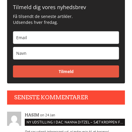
Tilmeld dig vores nyhedsbrev
Få tilsendt de seneste artikler.
Udsendes hver fredag.
Tilmeld
SENESTE KOMMENTARER
on 24 Jan
HASIM
NY UDSTILLING I DAC: NANNA DITZEL – SÆT KROPPEN FRI
Det ser yderst interessant ud, glæder mig til at besøge!