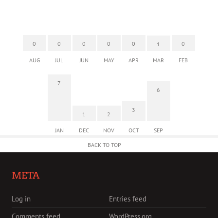
0
0
0
0
0
0
1
AUG
JUL
JUN
MAY
APR
MAR
FEB
7
6
3
1
2
JAN
DEC
NOV
OCT
SEP
BACK TO TOP
META
Log in
Entries feed
Comments feed
WordPress.org