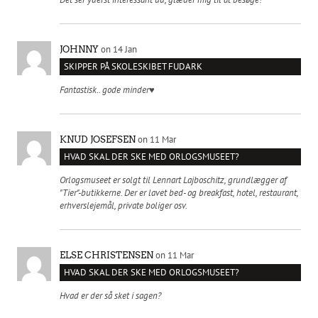
on 14 Jan
JOHNNY
SKIPPER PÅ SKOLESKIBET FUDARK
Fantastisk.. gode minder♥️
on 11 Mar
KNUD JOSEFSEN
HVAD SKAL DER SKE MED ORLOGSMUSEET?
Orlogsmuseet er solgt til Lennart Lajboschitz, grundlægger af
"Tier"-butikkerne. Der er lavet bed- og breakfast, hotel, restaurant,
erhverslejemål, private boliger osv.
on 11 Mar
ELSE CHRISTENSEN
HVAD SKAL DER SKE MED ORLOGSMUSEET?
Hvad er der så sket i sagen?