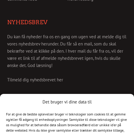
NYHEDSBREV
Du kan få nyheder fra os en gang om ugen ved at melde dig til
vores nyhedsbrev herunder. Du får så en mail, som du skal
bekræfte ved at klikke på den. I hver mail du får fra os, vil der
være et link til af afmelde nyhedsbrevet igen, hvis du skulle
ønske det. God læsning!
Tilmeld dig nyhedsbrevet her
KONTAKT
Det bruger vi dine data til
For at give de bedste oplevelser bruger vi teknologier som cookies til at gemme
Skriv til os på
og/eller få adgang til enhedsoplysninger. Samtykke til disse teknologier vil give
info@christianshavnskvarter.dk
os mulighed for at behandle data såsom browseradfærd eller unikke id'er på
dette websted. Hvis du ikke giver samtykke eller trækker dit samtykke tilbage,