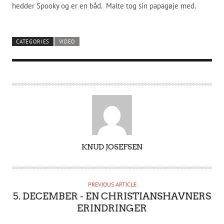
hedder Spooky og er en båd. Malte tog sin papagøje med.
CATEGORIES
VIDEO
A
KNUD JOSEFSEN
U
T
H
PREVIOUS ARTICLE
O
5. DECEMBER - EN CHRISTIANSHAVNERS
R
ERINDRINGER