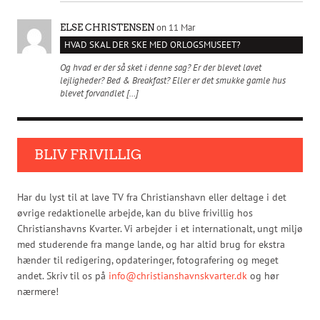
on 11 Mar
ELSE CHRISTENSEN
HVAD SKAL DER SKE MED ORLOGSMUSEET?
Og hvad er der så sket i denne sag? Er der blevet lavet
lejligheder? Bed & Breakfast? Eller er det smukke gamle hus
blevet forvandlet […]
BLIV FRIVILLIG
Har du lyst til at lave TV fra Christianshavn eller deltage i det
øvrige redaktionelle arbejde, kan du blive frivillig hos
Christianshavns Kvarter. Vi arbejder i et internationalt, ungt miljø
med studerende fra mange lande, og har altid brug for ekstra
hænder til redigering, opdateringer, fotografering og meget
andet. Skriv til os på
info@christianshavnskvarter.dk
og hør
nærmere!