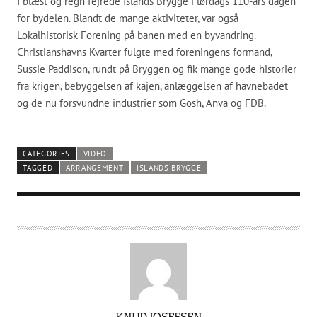
I blæst og regn fejrede Islands Brygge i lørdags 110-års dagen
for bydelen. Blandt de mange aktiviteter, var også
Lokalhistorisk Forening på banen med en byvandring.
Christianshavns Kvarter fulgte med foreningens formand,
Sussie Paddison, rundt på Bryggen og fik mange gode historier
fra krigen, bebyggelsen af kajen, anlæggelsen af havnebadet
og de nu forsvundne industrier som Gosh, Anva og FDB.
CATEGORIES
VIDEO
TAGGED
ARRANGEMENT
ISLANDS BRYGGE
A
KNUD JOSEFSEN