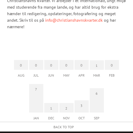
Christianshavns Kvarter. Vi arbejder i et internationalt, ungt miljø
med studerende fra mange lande, og har altid brug for ekstra
hænder til redigering, opdateringer, fotografering og meget
andet. Skriv til os på
info@christianshavnskvarter.dk
og hør
nærmere!
0
0
0
0
0
0
1
AUG
JUL
JUN
MAY
APR
MAR
FEB
7
6
3
1
2
JAN
DEC
NOV
OCT
SEP
BACK TO TOP