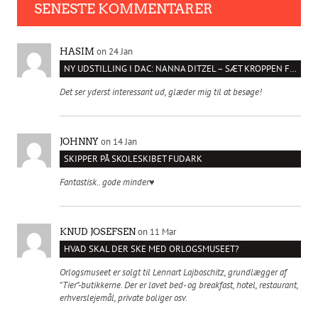
SENESTE KOMMENTARER
on 24 Jan
HASIM
NY UDSTILLING I DAC: NANNA DITZEL – SÆT KROPPEN FRI
Det ser yderst interessant ud, glæder mig til at besøge!
on 14 Jan
JOHNNY
SKIPPER PÅ SKOLESKIBET FUDARK
Fantastisk.. gode minder♥️
on 11 Mar
KNUD JOSEFSEN
HVAD SKAL DER SKE MED ORLOGSMUSEET?
Orlogsmuseet er solgt til Lennart Lajboschitz, grundlægger af
"Tier"-butikkerne. Der er lavet bed- og breakfast, hotel, restaurant,
erhverslejemål, private boliger osv.