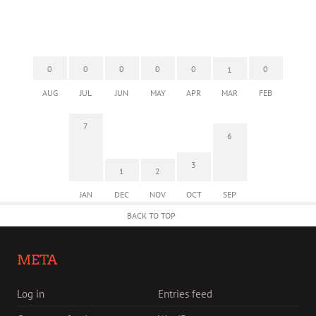
0
0
0
0
0
0
1
AUG
JUL
JUN
MAY
APR
MAR
FEB
7
6
3
1
2
JAN
DEC
NOV
OCT
SEP
BACK TO TOP
META
Log in
Entries feed