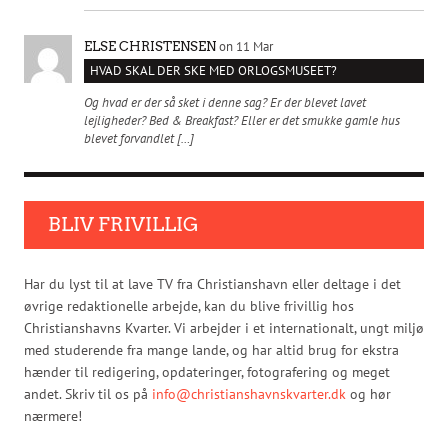
on 11 Mar
ELSE CHRISTENSEN
HVAD SKAL DER SKE MED ORLOGSMUSEET?
Og hvad er der så sket i denne sag? Er der blevet lavet
lejligheder? Bed & Breakfast? Eller er det smukke gamle hus
blevet forvandlet […]
BLIV FRIVILLIG
Har du lyst til at lave TV fra Christianshavn eller deltage i det
øvrige redaktionelle arbejde, kan du blive frivillig hos
Christianshavns Kvarter. Vi arbejder i et internationalt, ungt miljø
med studerende fra mange lande, og har altid brug for ekstra
hænder til redigering, opdateringer, fotografering og meget
andet. Skriv til os på
info@christianshavnskvarter.dk
og hør
nærmere!