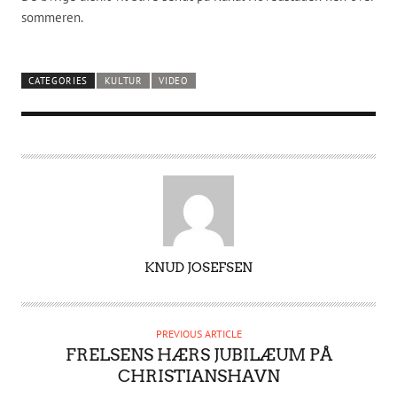
sommeren.
CATEGORIES
KULTUR
VIDEO
A
KNUD JOSEFSEN
U
T
H
PREVIOUS ARTICLE
O
FRELSENS HÆRS JUBILÆUM PÅ
R
CHRISTIANSHAVN