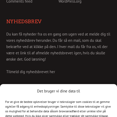
Comments feed
WordPress.org
NYHEDSBREV
Du kan få nyheder fra os en gang om ugen ved at melde dig til
vores nyhedsbrev herunder. Du får så en mail, som du skal
bekræfte ved at klikke på den. I hver mail du får fra os, vil der
være et link til af afmelde nyhedsbrevet igen, hvis du skulle
ønske det. God læsning!
Tilmeld dig nyhedsbrevet her
KONTAKT
Det bruger vi dine data til
For at give de bedste oplevelser bruger vi teknologier som cookies til at gemme
Skriv til os på
og/eller få adgang til enhedsoplysninger. Samtykke til disse teknologier vil give
info@christianshavnskvarter.dk
os mulighed for at behandle data såsom browseradfærd eller unikke id'er på
dette websted. Hvis du ikke giver samtykke eller trækker dit samtykke tilbage,