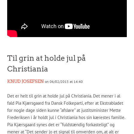
Til grin at holde jul på
Christiania
KNUD JOSEFSEN
on 06/02/2015 at 14:40
Det er helt til grin at holde jul på Christiania. Det mener i al
fald Pia Kjærsgaard fra Dansk Folkeparti, efter at Ekstrabladet
for nogle dage siden kunne “afsløre” at justitsminister Mette
Frederiksen i år holdt jul i Christiania hos sin kærestes familie.
Pia Kjærsgaard synes det er “fuldstændig forkasteligt” og
mener at “Det sender jo et signal til omverden om, at alt er