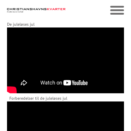
De juleløses jul
Forberedelser til de juleløses jul