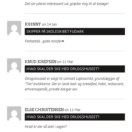
Det ser yderst interessant ud, glæder mig til at besøge!
on 14 Jan
JOHNNY
SKIPPER PÅ SKOLESKIBET FUDARK
Fantastisk.. gode minder♥️
on 11 Mar
KNUD JOSEFSEN
HVAD SKAL DER SKE MED ORLOGSMUSEET?
Orlogsmuseet er solgt til Lennart Lajboschitz, grundlægger af
"Tier"-butikkerne. Der er lavet bed- og breakfast, hotel, restaurant,
erhverslejemål, private boliger osv.
on 11 Mar
ELSE CHRISTENSEN
HVAD SKAL DER SKE MED ORLOGSMUSEET?
Hvad er der så sket i sagen?