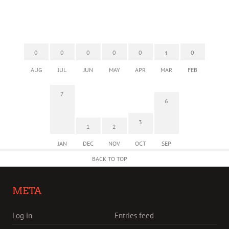
0
0
0
0
0
0
1
AUG
JUL
JUN
MAY
APR
MAR
FEB
7
6
3
1
2
JAN
DEC
NOV
OCT
SEP
BACK TO TOP
META
Log in
Entries feed