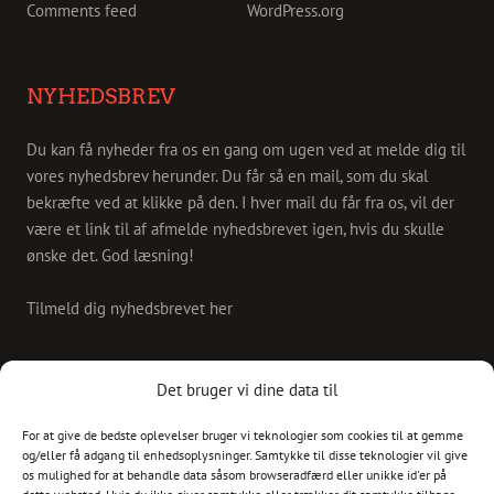
Comments feed
WordPress.org
NYHEDSBREV
Du kan få nyheder fra os en gang om ugen ved at melde dig til
vores nyhedsbrev herunder. Du får så en mail, som du skal
bekræfte ved at klikke på den. I hver mail du får fra os, vil der
være et link til af afmelde nyhedsbrevet igen, hvis du skulle
ønske det. God læsning!
Tilmeld dig nyhedsbrevet her
KONTAKT
Det bruger vi dine data til
For at give de bedste oplevelser bruger vi teknologier som cookies til at gemme
Skriv til os på
og/eller få adgang til enhedsoplysninger. Samtykke til disse teknologier vil give
info@christianshavnskvarter.dk
os mulighed for at behandle data såsom browseradfærd eller unikke id'er på