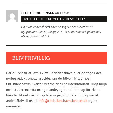
on 11 Mar
ELSE CHRISTENSEN
HVAD SKAL DER SKE MED ORLOGSMUSEET?
Og hvad er der så sket i denne sag? Er der blevet lavet
lejligheder? Bed & Breakfast? Eller er det smukke gamle hus
blevet forvandlet […]
BLIV FRIVILLIG
Har du lyst til at lave TV fra Christianshavn eller deltage i det
øvrige redaktionelle arbejde, kan du blive frivillig hos
Christianshavns Kvarter. Vi arbejder i et internationalt, ungt miljø
med studerende fra mange lande, og har altid brug for ekstra
hænder til redigering, opdateringer, fotografering og meget
andet. Skriv til os på
info@christianshavnskvarter.dk
og hør
nærmere!