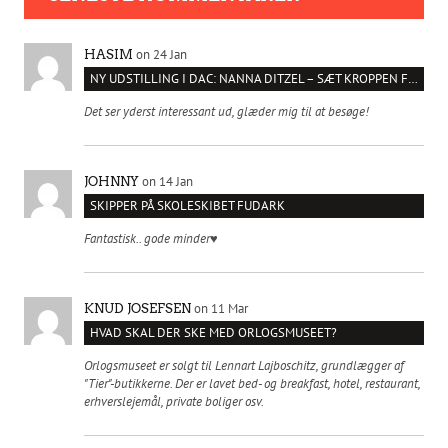
on 24 Jan
HASIM
NY UDSTILLING I DAC: NANNA DITZEL – SÆT KROPPEN FRI
Det ser yderst interessant ud, glæder mig til at besøge!
on 14 Jan
JOHNNY
SKIPPER PÅ SKOLESKIBET FUDARK
Fantastisk.. gode minder♥️
on 11 Mar
KNUD JOSEFSEN
HVAD SKAL DER SKE MED ORLOGSMUSEET?
Orlogsmuseet er solgt til Lennart Lajboschitz, grundlægger af
"Tier"-butikkerne. Der er lavet bed- og breakfast, hotel, restaurant,
erhverslejemål, private boliger osv.