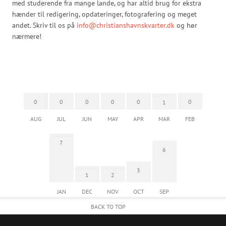
med studerende fra mange lande, og har altid brug for ekstra
hænder til redigering, opdateringer, fotografering og meget
andet. Skriv til os på
info@christianshavnskvarter.dk
og hør
nærmere!
0
0
0
0
0
0
1
AUG
JUL
JUN
MAY
APR
MAR
FEB
7
6
3
1
2
JAN
DEC
NOV
OCT
SEP
BACK TO TOP