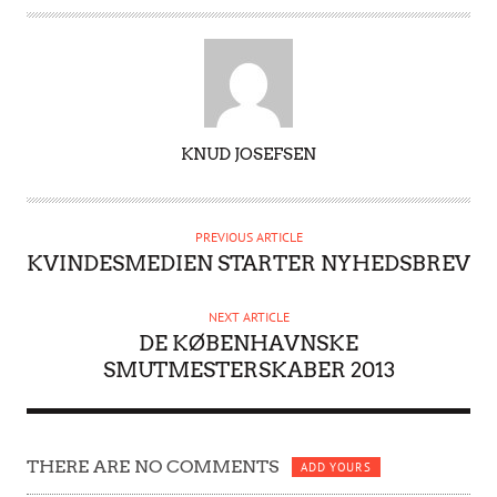
A
KNUD JOSEFSEN
U
T
H
PREVIOUS ARTICLE
O
KVINDESMEDIEN STARTER NYHEDSBREV
R
NEXT ARTICLE
DE KØBENHAVNSKE
SMUTMESTERSKABER 2013
THERE ARE NO COMMENTS
ADD YOURS