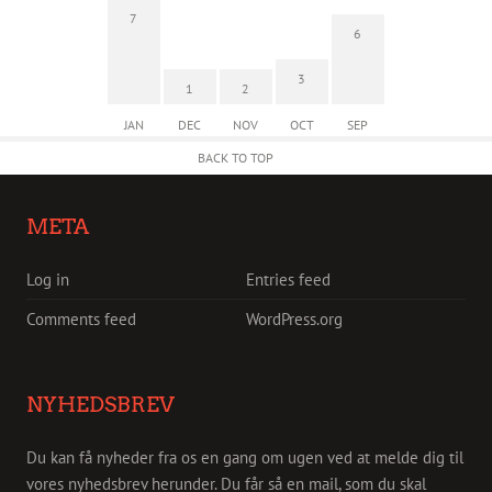
7
6
3
1
2
JAN
DEC
NOV
OCT
SEP
BACK TO TOP
META
Log in
Entries feed
Comments feed
WordPress.org
NYHEDSBREV
Du kan få nyheder fra os en gang om ugen ved at melde dig til
vores nyhedsbrev herunder. Du får så en mail, som du skal