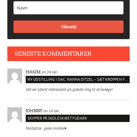
Tilmeld
SENESTE KOMMENTARER
on 24 Jan
HASIM
NY UDSTILLING I DAC: NANNA DITZEL – SÆT KROPPEN FRI
Det ser yderst interessant ud, glæder mig til at besøge!
on 14 Jan
JOHNNY
SKIPPER PÅ SKOLESKIBET FUDARK
Fantastisk.. gode minder♥️