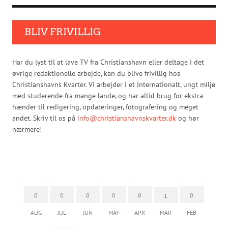
BLIV FRIVILLIG
Har du lyst til at lave TV fra Christianshavn eller deltage i det
øvrige redaktionelle arbejde, kan du blive frivillig hos
Christianshavns Kvarter. Vi arbejder i et internationalt, ungt miljø
med studerende fra mange lande, og har altid brug for ekstra
hænder til redigering, opdateringer, fotografering og meget
andet. Skriv til os på
info@christianshavnskvarter.dk
og hør
nærmere!
0
0
0
0
0
0
1
AUG
JUL
JUN
MAY
APR
MAR
FEB