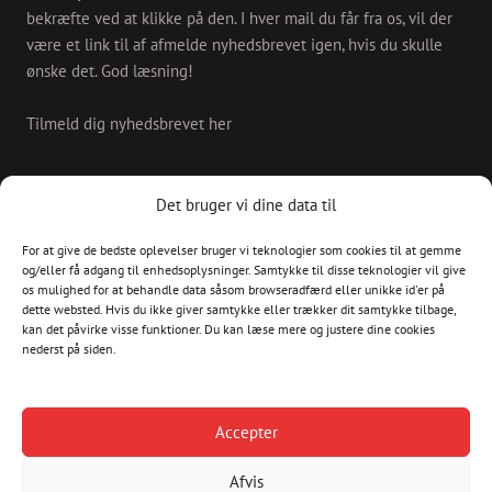
bekræfte ved at klikke på den. I hver mail du får fra os, vil der
være et link til af afmelde nyhedsbrevet igen, hvis du skulle
ønske det. God læsning!
Tilmeld dig nyhedsbrevet her
KONTAKT
Det bruger vi dine data til
For at give de bedste oplevelser bruger vi teknologier som cookies til at gemme
Skriv til os på
og/eller få adgang til enhedsoplysninger. Samtykke til disse teknologier vil give
info@christianshavnskvarter.dk
os mulighed for at behandle data såsom browseradfærd eller unikke id'er på
dette websted. Hvis du ikke giver samtykke eller trækker dit samtykke tilbage,
kan det påvirke visse funktioner. Du kan læse mere og justere dine cookies
nederst på siden.
Copyright © 2017 All rights reserved.
Christiania
Accepter
Kultur
Afvis
Havnen