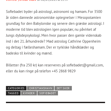
Sofiebadet byder på astrologi, astronomi og hamam. For 3500
år siden dannede astronomiske optegnelser i Mesopotamien
grundlag for den Babylonske og senere den græske astrologi. I
moderne tid blev astrologien igen populær, nu påvirket af
Jungs dybdepsykologi. Men hvor passer den gamle videnskab
ind i det 21. århundrede? Mød astrolog Cathrine Oppenheim
og deltag i fælleshamam. Der er tyrkiske håndklæder og
badesko til kvinder og mænd.
Billetter (fra 250 kr) kan reserveres på sofiebadet@gmail.com,
eller du kan ringe på telefon +45 2868 9829
CATEGORIES
CHRISTIANSHAVN
DET SKER
TAGGED
KVINDER
SOFIEBADET