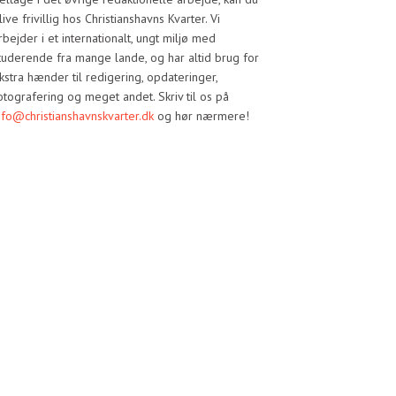
live frivillig hos Christianshavns Kvarter. Vi
rbejder i et internationalt, ungt miljø med
tuderende fra mange lande, og har altid brug for
kstra hænder til redigering, opdateringer,
otografering og meget andet. Skriv til os på
nfo@christianshavnskvarter.dk
og hør nærmere!