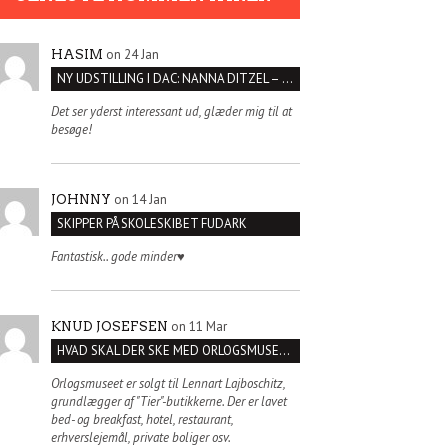
on 24 Jan
HASIM
NY UDSTILLING I DAC: NANNA DITZEL – SÆT KROPPEN FRI
Det ser yderst interessant ud, glæder mig til at
besøge!
on 14 Jan
JOHNNY
SKIPPER PÅ SKOLESKIBET FUDARK
Fantastisk.. gode minder♥️
on 11 Mar
KNUD JOSEFSEN
HVAD SKAL DER SKE MED ORLOGSMUSEET?
Orlogsmuseet er solgt til Lennart Lajboschitz,
grundlægger af "Tier"-butikkerne. Der er lavet
bed- og breakfast, hotel, restaurant,
erhverslejemål, private boliger osv.