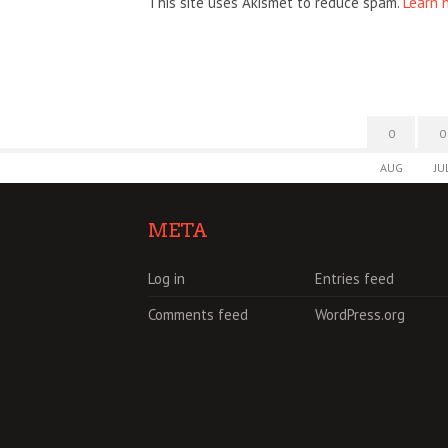
This site uses Akismet to reduce spam.
Learn 
0
0
AUG
JU
META
Log in
Entries feed
Comments feed
WordPress.org