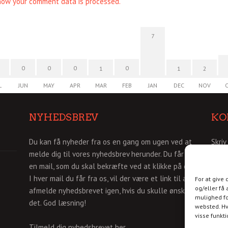
how your comment data is processed.
7
0
0
0
0
1
1
2
L
JUN
MAY
APR
MAR
FEB
JAN
DEC
NOV
NYHEDSBREV
KO
Du kan få nyheder fra os en gang om ugen ved at
Skriv
melde dig til vores nyhedsbrev herunder. Du får så
info
en mail, som du skal bekræfte ved at klikke på den.
I hver mail du får fra os, vil der være et link til af
For at give
og/eller få 
afmelde nyhedsbrevet igen, hvis du skulle ønske
mulighed fo
det. God læsning!
websted. Hv
visse funkt
Tilmeld dig nyhedsbrevet her