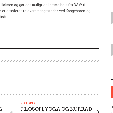
 Holmen og gør det muligt at komme helt fra B&W til
er er etableret to overbæringssteder ved Kongebroen og
indt.
LE
NEXT ARTICLE
H
G
FILOSOFI, YOGA OG KURBAD
d