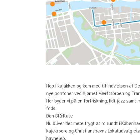
Hop i kajakken og kom med til indvielsen af D
nye pontoner ved hjørnet Værftsbroen og Tran
Her byder vi på en forfriskning, lidt jazz sam
fods.
Den Blå Rute
Nu bliver det mere trygt at ro rundt i Køben
kajakroere og Christianshavns Lokaludvalg etab
havneløb.