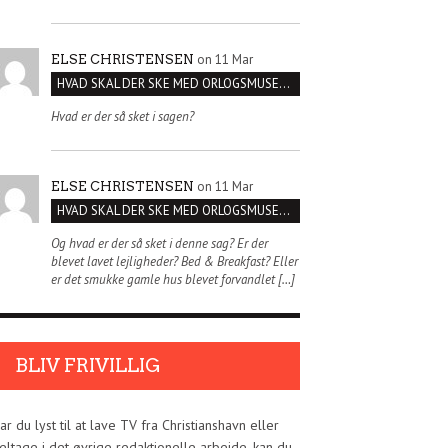
on 11 Mar
ELSE CHRISTENSEN
HVAD SKAL DER SKE MED ORLOGSMUSEET?
Hvad er der så sket i sagen?
on 11 Mar
ELSE CHRISTENSEN
HVAD SKAL DER SKE MED ORLOGSMUSEET?
Og hvad er der så sket i denne sag? Er der
blevet lavet lejligheder? Bed & Breakfast? Eller
er det smukke gamle hus blevet forvandlet […]
BLIV FRIVILLIG
ar du lyst til at lave TV fra Christianshavn eller
eltage i det øvrige redaktionelle arbejde, kan du