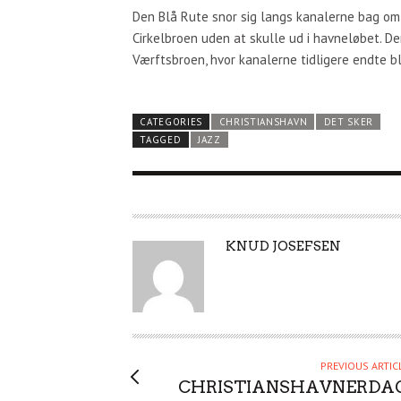
Den Blå Rute snor sig langs kanalerne bag om
Cirkelbroen uden at skulle ud i havneløbet. D
Værftsbroen, hvor kanalerne tidligere endte bl
CATEGORIES
CHRISTIANSHAVN
DET SKER
TAGGED
JAZZ
A
KNUD JOSEFSEN
U
T
H
O
R
PREVIOUS ARTIC
CHRISTIANSHAVNERDA