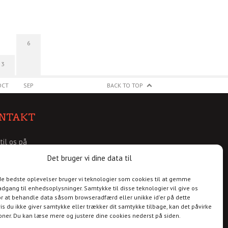
6
3
OCT
SEP
BACK TO TOP
NTAKT
 til os på
@christianshavnskvarter.dk
Det bruger vi dine data til
 de bedste oplevelser bruger vi teknologier som cookies til at gemme
adgang til enhedsoplysninger. Samtykke til disse teknologier vil give os
r at behandle data såsom browseradfærd eller unikke id'er på dette
is du ikke giver samtykke eller trækker dit samtykke tilbage, kan det påvirke
ioner. Du kan læse mere og justere dine cookies nederst på siden.