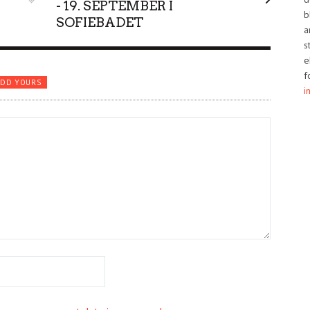
- 19. SEPTEMBER I
b
SOFIEBADET
a
s
e
f
ADD YOURS
i