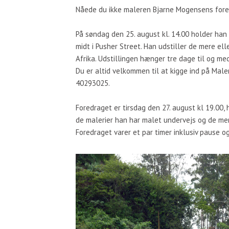
Nåede du ikke maleren Bjarne Mogensens fored
På søndag den 25. august kl. 14.00 holder han e
midt i Pusher Street. Han udstiller de mere ell
Afrika. Udstillingen hænger tre dage til og med
Du er altid velkommen til at kigge ind på Maler
40293025.
Foredraget er tirsdag den 27. august kl 19.00,
de malerier han har malet undervejs og de men
Foredraget varer et par timer inklusiv pause og 