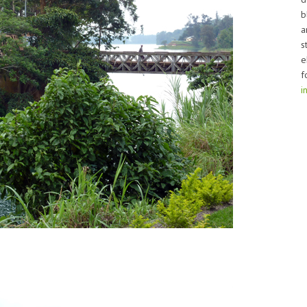
b
a
s
e
f
i