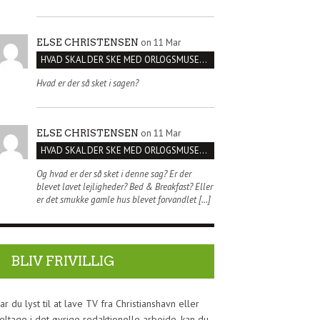
on 11 Mar
ELSE CHRISTENSEN
HVAD SKAL DER SKE MED ORLOGSMUSEET?
Hvad er der så sket i sagen?
on 11 Mar
ELSE CHRISTENSEN
HVAD SKAL DER SKE MED ORLOGSMUSEET?
Og hvad er der så sket i denne sag? Er der
blevet lavet lejligheder? Bed & Breakfast? Eller
er det smukke gamle hus blevet forvandlet […]
BLIV FRIVILLIG
ar du lyst til at lave TV fra Christianshavn eller
eltage i det øvrige redaktionelle arbejde, kan du