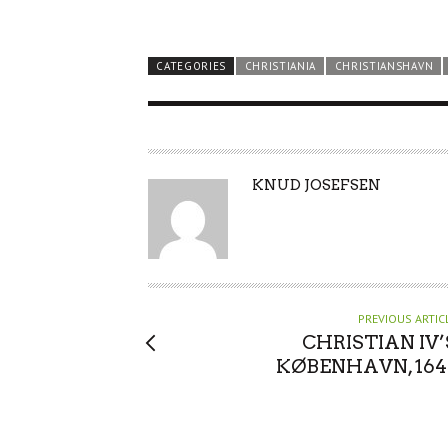
CATEGORIES
CHRISTIANIA
CHRISTIANSHAVN
A
KNUD JOSEFSEN
U
T
H
O
R
PREVIOUS ARTIC
CHRISTIAN IV’
KØBENHAVN, 164