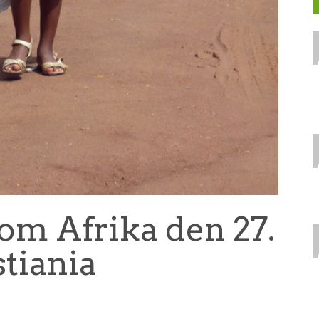
om Afrika den 27.
stiania