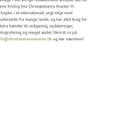
live frivillig hos Christianshavns Kvarter. Vi
rbejder i et internationalt, ungt miljø med
tuderende fra mange lande, og har altid brug for
kstra hænder til redigering, opdateringer,
otografering og meget andet. Skriv til os på
nfo@christianshavnskvarter.dk
og hør nærmere!