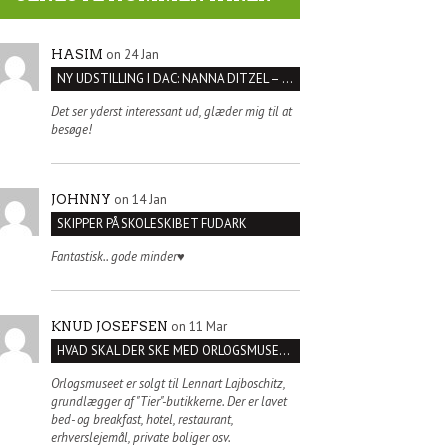
on 24 Jan
HASIM
NY UDSTILLING I DAC: NANNA DITZEL – SÆT KROPPEN FRI
Det ser yderst interessant ud, glæder mig til at
besøge!
on 14 Jan
JOHNNY
SKIPPER PÅ SKOLESKIBET FUDARK
Fantastisk.. gode minder♥️
on 11 Mar
KNUD JOSEFSEN
HVAD SKAL DER SKE MED ORLOGSMUSEET?
Orlogsmuseet er solgt til Lennart Lajboschitz,
grundlægger af "Tier"-butikkerne. Der er lavet
bed- og breakfast, hotel, restaurant,
erhverslejemål, private boliger osv.