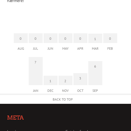
nærmere!
0
0
0
0
0
0
1
AUG
JUL
JUN
MAY
APR
MAR
FEB
7
6
3
1
2
JAN
DEC
NOV
OCT
SEP
BACK TO TOP
META