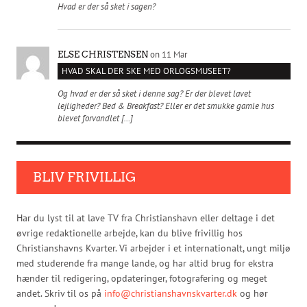
Hvad er der så sket i sagen?
on 11 Mar
ELSE CHRISTENSEN
HVAD SKAL DER SKE MED ORLOGSMUSEET?
Og hvad er der så sket i denne sag? Er der blevet lavet
lejligheder? Bed & Breakfast? Eller er det smukke gamle hus
blevet forvandlet […]
BLIV FRIVILLIG
Har du lyst til at lave TV fra Christianshavn eller deltage i det
øvrige redaktionelle arbejde, kan du blive frivillig hos
Christianshavns Kvarter. Vi arbejder i et internationalt, ungt miljø
med studerende fra mange lande, og har altid brug for ekstra
hænder til redigering, opdateringer, fotografering og meget
andet. Skriv til os på
info@christianshavnskvarter.dk
og hør