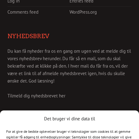
Log in
Entries feed
Comments feed
WordPress.org
NYHEDSBREV
Du kan få nyheder fra os en gang om ugen ved at melde dig til
vores nyhedsbrev herunder. Du får så en mail, som du skal
bekræfte ved at klikke på den. I hver mail du får fra os, vil der
være et link til af afmelde nyhedsbrevet igen, hvis du skulle
ønske det. God læsning!
Tilmeld dig nyhedsbrevet her
KONTAKT
Det bruger vi dine data til
For at give de bedste oplevelser bruger vi teknologier som cookies til at gemme
Skriv til os på
og/eller få adgang til enhedsoplysninger. Samtykke til disse teknologier vil give