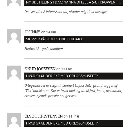
NY UDSTILLING I DAC: NANNA DITZEL – SÆT KROPPEN FRI
Det ser yderst interessant ud, glæder mig til at besøge!
on 14 Jan
JOHNNY
SKIPPER PÅ SKOLESKIBET FUDARK
Fantastisk.. gode minder♥️
on 11 Mar
KNUD JOSEFSEN
HVAD SKAL DER SKE MED ORLOGSMUSEET?
Orlogsmuseet er solgt til Lennart Lajboschitz, grundlægger af
"Tier"-butikkerne. Der er lavet bed- og breakfast, hotel, restaurant,
erhverslejemål, private boliger osv.
on 11 Mar
ELSE CHRISTENSEN
HVAD SKAL DER SKE MED ORLOGSMUSEET?