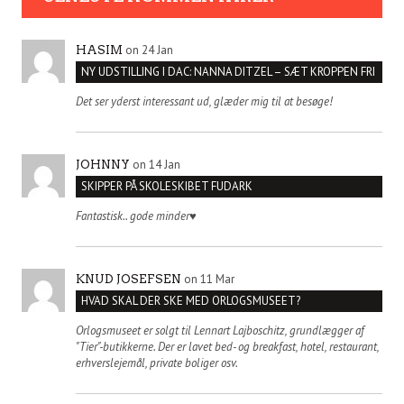
on 24 Jan
HASIM
NY UDSTILLING I DAC: NANNA DITZEL – SÆT KROPPEN FRI
Det ser yderst interessant ud, glæder mig til at besøge!
on 14 Jan
JOHNNY
SKIPPER PÅ SKOLESKIBET FUDARK
Fantastisk.. gode minder♥️
on 11 Mar
KNUD JOSEFSEN
HVAD SKAL DER SKE MED ORLOGSMUSEET?
Orlogsmuseet er solgt til Lennart Lajboschitz, grundlægger af
"Tier"-butikkerne. Der er lavet bed- og breakfast, hotel, restaurant,
erhverslejemål, private boliger osv.