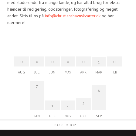
med studerende fra mange lande, og har altid brug for ekstra
hænder til redigering, opdateringer, fotografering og meget
andet. Skriv til os på
info@christianshavnskvarter.dk
og hør
nærmere!
0
0
0
0
0
0
1
AUG
JUL
JUN
MAY
APR
MAR
FEB
7
6
3
1
2
JAN
DEC
NOV
OCT
SEP
BACK TO TOP