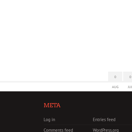
0
0
AUG
JU
META
Log in
Entries feed
Comments feed
WordPress.org