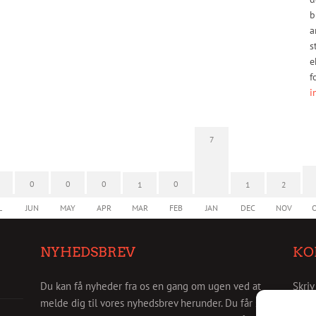
b
a
s
e
f
i
7
0
0
0
0
1
1
2
L
JUN
MAY
APR
MAR
FEB
JAN
DEC
NOV
NYHEDSBREV
KO
Du kan få nyheder fra os en gang om ugen ved at
Skriv
melde dig til vores nyhedsbrev herunder. Du får så
info@