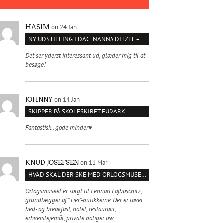
on 24 Jan
HASIM
NY UDSTILLING I DAC: NANNA DITZEL – SÆT KROPPEN FRI
Det ser yderst interessant ud, glæder mig til at
besøge!
on 14 Jan
JOHNNY
SKIPPER PÅ SKOLESKIBET FUDARK
Fantastisk.. gode minder♥️
on 11 Mar
KNUD JOSEFSEN
HVAD SKAL DER SKE MED ORLOGSMUSEET?
Orlogsmuseet er solgt til Lennart Lajboschitz,
grundlægger af "Tier"-butikkerne. Der er lavet
bed- og breakfast, hotel, restaurant,
erhverslejemål, private boliger osv.