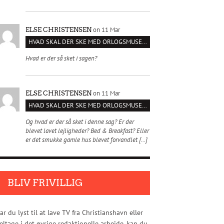
on 11 Mar
ELSE CHRISTENSEN
HVAD SKAL DER SKE MED ORLOGSMUSEET?
Hvad er der så sket i sagen?
on 11 Mar
ELSE CHRISTENSEN
HVAD SKAL DER SKE MED ORLOGSMUSEET?
Og hvad er der så sket i denne sag? Er der
blevet lavet lejligheder? Bed & Breakfast? Eller
er det smukke gamle hus blevet forvandlet […]
BLIV FRIVILLIG
ar du lyst til at lave TV fra Christianshavn eller
eltage i det øvrige redaktionelle arbejde, kan du