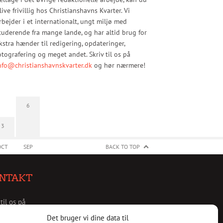
live frivillig hos Christianshavns Kvarter. Vi
rbejder i et internationalt, ungt miljø med
tuderende fra mange lande, og har altid brug for
kstra hænder til redigering, opdateringer,
otografering og meget andet. Skriv til os på
nfo@christianshavnskvarter.dk
og hør nærmere!
6
3
OCT
SEP
BACK TO TOP
NTAKT
 til os på
christianshavnskvarter.dk
Det bruger vi dine data til