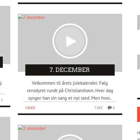
7. DECEMBER
g
Velkommen til årets julekalender. Følg
.
rensdyret rundt på Christianshavn. Hver dag
synger han sin sang et nyt sted. Men hvor..
3
VIDEO
7 DEC
0
H
d