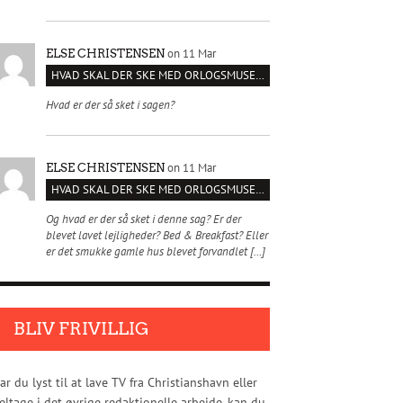
on 11 Mar
ELSE CHRISTENSEN
HVAD SKAL DER SKE MED ORLOGSMUSEET?
Hvad er der så sket i sagen?
on 11 Mar
ELSE CHRISTENSEN
HVAD SKAL DER SKE MED ORLOGSMUSEET?
Og hvad er der så sket i denne sag? Er der
blevet lavet lejligheder? Bed & Breakfast? Eller
er det smukke gamle hus blevet forvandlet […]
BLIV FRIVILLIG
ar du lyst til at lave TV fra Christianshavn eller
eltage i det øvrige redaktionelle arbejde, kan du