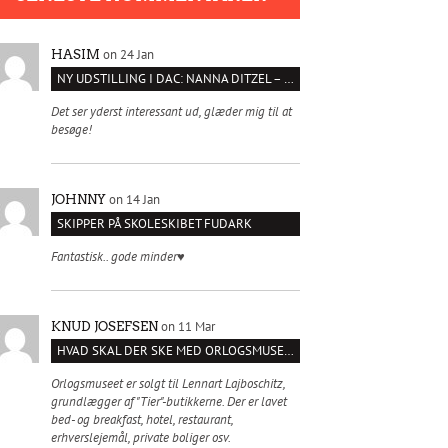
on 24 Jan
HASIM
NY UDSTILLING I DAC: NANNA DITZEL – SÆT KROPPEN FRI
Det ser yderst interessant ud, glæder mig til at
besøge!
on 14 Jan
JOHNNY
SKIPPER PÅ SKOLESKIBET FUDARK
Fantastisk.. gode minder♥️
on 11 Mar
KNUD JOSEFSEN
HVAD SKAL DER SKE MED ORLOGSMUSEET?
Orlogsmuseet er solgt til Lennart Lajboschitz,
grundlægger af "Tier"-butikkerne. Der er lavet
bed- og breakfast, hotel, restaurant,
erhverslejemål, private boliger osv.