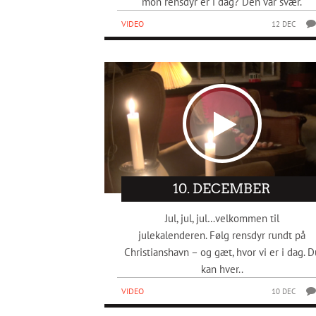
mon rensdyr er i dag? Dén var svær.
VIDEO
12 DEC
10. DECEMBER
Jul, jul, jul…velkommen til
julekalenderen. Følg rensdyr rundt på
Christianshavn – og gæt, hvor vi er i dag. D
kan hver..
VIDEO
10 DEC