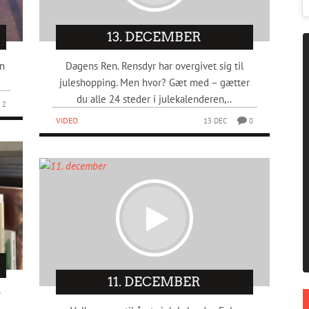
13. DECEMBER
an
Dagens Ren. Rensdyr har overgivet sig til
juleshopping. Men hvor? Gæt med – gætter
du alle 24 steder i julekalenderen,..
2
VIDEO
13 DEC
0
11. DECEMBER
r