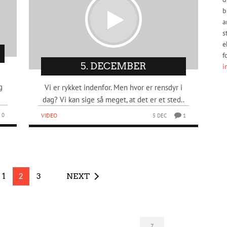
b
a
s
e
f
5. DECEMBER
i
g
Vi er rykket indenfor. Men hvor er rensdyr i
dag? Vi kan sige så meget, at det er et sted..
VIDEO
0
5 DEC
1
1
2
3
NEXT
7