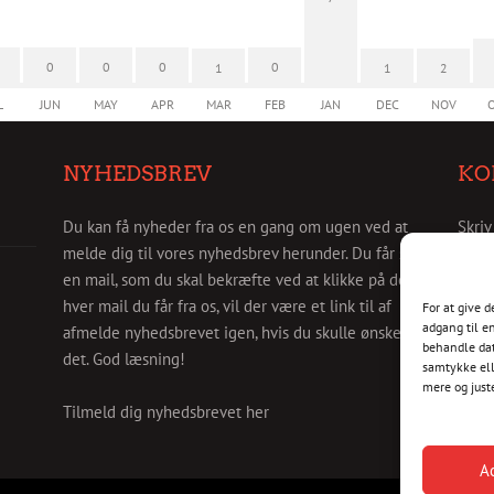
0
0
0
0
1
1
2
L
JUN
MAY
APR
MAR
FEB
JAN
DEC
NOV
NYHEDSBREV
KO
Du kan få nyheder fra os en gang om ugen ved at
Skriv
melde dig til vores nyhedsbrev herunder. Du får så
info@
en mail, som du skal bekræfte ved at klikke på den. I
hver mail du får fra os, vil der være et link til af
For at give 
adgang til e
afmelde nyhedsbrevet igen, hvis du skulle ønske
behandle dat
det. God læsning!
samtykke ell
mere og just
Tilmeld dig nyhedsbrevet her
A