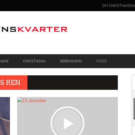
OM CHRISTIANSHA
HAVN
CHRISTIANIA
KØBENHAVN
VIDEO
S REN