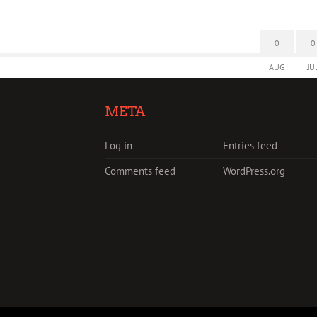
0
0
AUG
JU
META
Log in
Entries feed
Comments feed
WordPress.org