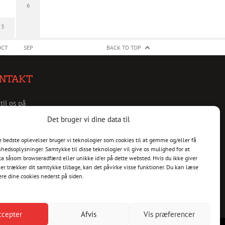
6
3
OCT
SEP
BACK TO TOP
NTAKT
 til os på
christianshavnskvarter.dk
Det bruger vi dine data til
de bedste oplevelser bruger vi teknologier som cookies til at gemme og/eller få
nhedsoplysninger. Samtykke til disse teknologier vil give os mulighed for at
a såsom browseradfærd eller unikke id'er på dette websted. Hvis du ikke giver
er trækker dit samtykke tilbage, kan det påvirke visse funktioner. Du kan læse
ere dine cookies nederst på siden.
ccepter
Afvis
Vis præferencer