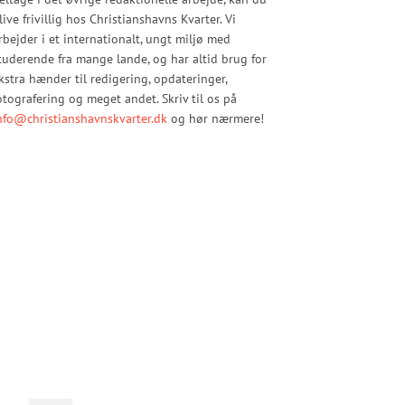
live frivillig hos Christianshavns Kvarter. Vi
rbejder i et internationalt, ungt miljø med
tuderende fra mange lande, og har altid brug for
kstra hænder til redigering, opdateringer,
otografering og meget andet. Skriv til os på
nfo@christianshavnskvarter.dk
og hør nærmere!