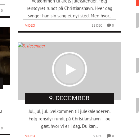
Velkommen til årets julekalender. Følg
rensdyret rundt på Christianshavn. Hver dag
0
synger han sin sang et nyt sted. Men hvor..
VIDEO
11 DEC
0
9. DECEMBER
u
Jul, jul, jul…velkommen til julekalenderen.
Følg rensdyr rundt på Christianshavn – og
gæt, hvor vi er i dag. Du kan..
0
VIDEO
9 DEC
0