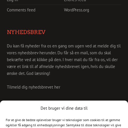
Comments feed
WordPress.org
NYHEDSBREV
Du kan få nyheder fra os en gang om ugen ved at melde dig til
vores nyhedsbrev herunder. Du får så en mail, som du skal
bekræfte ved at klikke på den. I hver mail du får fra os, vil der
være et link til af afmelde nyhedsbrevet igen, hvis du skulle
ønske det. God læsning!
Tilmeld dig nyhedsbrevet her
KONTAKT
Det bruger vi dine data til
For at give de bedste oplevelser bruger vi teknologier som cookies til at gemme
Skriv til os på
og/eller få adgang til enhedsoplysninger. Samtykke til disse teknologier vil give