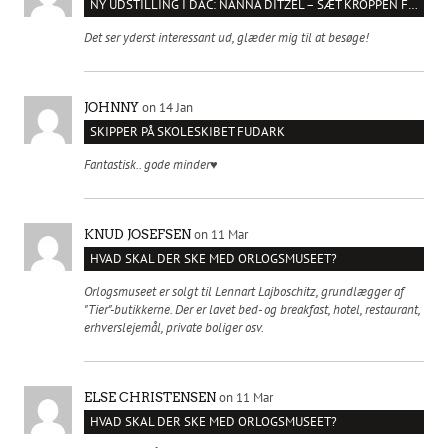
NY UDSTILLING I DAC: NANNA DITZEL – SÆT KROPPEN FRI
Det ser yderst interessant ud, glæder mig til at besøge!
on 14 Jan
JOHNNY
SKIPPER PÅ SKOLESKIBET FUDARK
Fantastisk.. gode minder♥️
on 11 Mar
KNUD JOSEFSEN
HVAD SKAL DER SKE MED ORLOGSMUSEET?
Orlogsmuseet er solgt til Lennart Lajboschitz, grundlægger af
"Tier"-butikkerne. Der er lavet bed- og breakfast, hotel, restaurant,
erhverslejemål, private boliger osv.
on 11 Mar
ELSE CHRISTENSEN
HVAD SKAL DER SKE MED ORLOGSMUSEET?