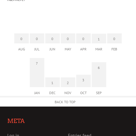
0
0
0
0
0
0
1
AUG
JUL
JUN
MAY
APR
MAR
FEB
7
6
3
1
2
JAN
DEC
NOV
OCT
SEP
BACK TO TOP
META
Log in
Entries feed