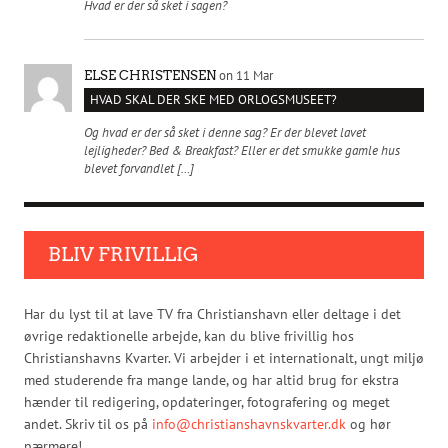
Hvad er der så sket i sagen?
on 11 Mar
ELSE CHRISTENSEN
HVAD SKAL DER SKE MED ORLOGSMUSEET?
Og hvad er der så sket i denne sag? Er der blevet lavet
lejligheder? Bed & Breakfast? Eller er det smukke gamle hus
blevet forvandlet […]
BLIV FRIVILLIG
Har du lyst til at lave TV fra Christianshavn eller deltage i det
øvrige redaktionelle arbejde, kan du blive frivillig hos
Christianshavns Kvarter. Vi arbejder i et internationalt, ungt miljø
med studerende fra mange lande, og har altid brug for ekstra
hænder til redigering, opdateringer, fotografering og meget
andet. Skriv til os på
info@christianshavnskvarter.dk
og hør
nærmere!